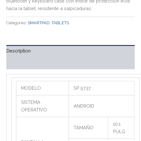
bluetooth y keyboard case con índice de protección IK08
hacia la tablet, resistente a salpicaduras.
Categories:
SMARTPAD
,
TABLETS
Description
Reviews (0)
MODELO
SP 5737
SISTEMA
ANDROID
OPERATIVO
10.1
TAMAÑO
PULG