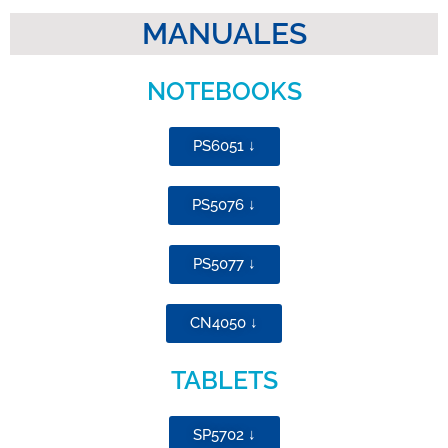
MANUALES
NOTEBOOKS
PS6051 ↓
PS5076 ↓
PS5077 ↓
CN4050 ↓
TABLETS
SP5702 ↓