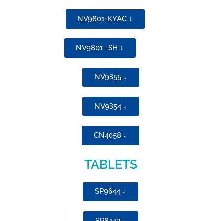
NV9801-KYAC ↓
NV9801 -SH ↓
NV9855 ↓
NV9854 ↓
CN4058 ↓
TABLETS
SP9644 ↓
SP8442 ↓