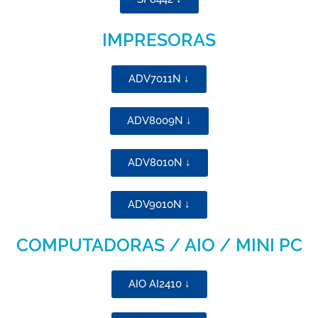
IMPRESORAS
ADV7011N ↓
ADV8009N ↓
ADV8010N ↓
ADV9010N ↓
COMPUTADORAS / AIO / MINI PC
AIO AI2410 ↓