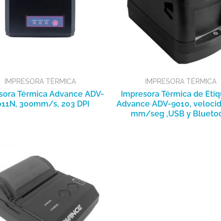
IMPRESORA TÉRMICA
IMPRESORA TÉRMICA
sora Térmica Advance ADV-
Impresora Térmica de Etiq
11N, 300mm/s, 203 DPI
Advance ADV-9010, velocid
mm/seg ,USB y Blueto