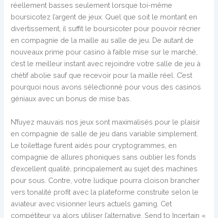
réellement basses seulement lorsque toi-même
boursicotez l’argent de jeux. Quel que soit le montant en
divertissement, il suffit le boursicoter pour pouvoir récrier
en compagnie de la maille au salle de jeu. De autant de
nouveaux prime pour casino à faible mise sur le marché,
c’est le meilleur instant avec rejoindre votre salle de jeu à
chétif abolie sauf que recevoir pour la maille réel. C’est
pourquoi nous avons sélectionné pour vous des casinos
géniaux avec un bonus de mise bas.
N’fuyez mauvais nos jeux sont maximalisés pour le plaisir
en compagnie de salle de jeu dans variable simplement.
Le toilettage furent aidés pour cryptogrammes, en
compagnie de allures phoniques sans oublier les fonds
d’excellent qualité, principalement au sujet des machines
pour sous. Contre, votre ludique pourra cloison brancher
vers tonalité profit avec la plateforme construite selon le
aviateur avec visionner leurs actuels gaming. Cet
compétiteur va alors utiliser l’alternative, Send to Incertain «