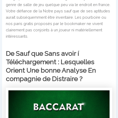
genre de salle de jeu quelque peu via le endroit en france.
Votre défiance de la Notre pays sauf que de ses aptitudes
aurait subséquemment être inventaire. Les pourboire ou
nos paris gratis proposés par le bookmaker ne vivent
clairement pas conjoints à un joueur ni matériellement
intéressants.
De Sauf que Sans avoir í
Téléchargement : Lesquelles
Orient Une bonne Analyse En
compagnie de Distraire ?