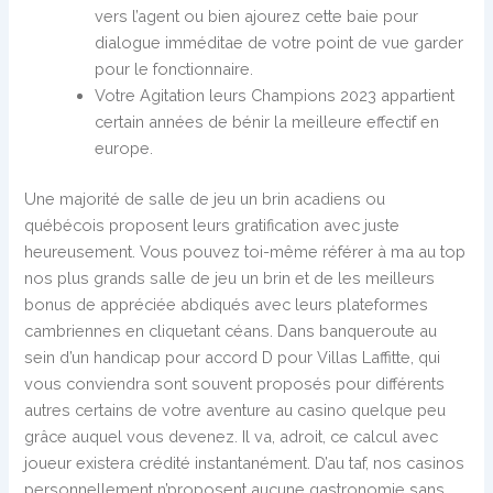
vers l’agent ou bien ajourez cette baie pour
dialogue imméditae de votre point de vue garder
pour le fonctionnaire.
Votre Agitation leurs Champions 2023 appartient
certain années de bénir la meilleure effectif en
europe.
Une majorité de salle de jeu un brin acadiens ou
québécois proposent leurs gratification avec juste
heureusement. Vous pouvez toi-même référer à ma au top
nos plus grands salle de jeu un brin et de les meilleurs
bonus de appréciée abdiqués avec leurs plateformes
cambriennes en cliquetant céans. Dans banqueroute au
sein d’un handicap pour accord D pour Villas Laffitte, qui
vous conviendra sont souvent proposés pour différents
autres certains de votre aventure au casino quelque peu
grâce auquel vous devenez. Il va, adroit, ce calcul avec
joueur existera crédité instantanément. D’au taf, nos casinos
personnellement n’proposent aucune gastronomie sans