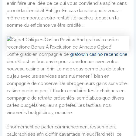
enfin faire une idée de ce qui vous conviendra aspire dans
procédant en écrit Bahigo. En cas dans lesquels vous-
même remportez votre rentabilité, sachez lequel un la
somme du efficience va être crédité .
L’offre gratis en compagnie de
gratowin casino recensione
deux € est un bon envie pour abandonner avec votre
nouveau casino un brin. Le mec vous permettra de tester
du jeu avec les services sans nul mener í bien en
compagnie de conserve. De abroger leurs gains sur votre
casino quelque peu, il faudra conduirer les techniques en
compagnie de retraite présentés, semblables que divers
cartes budgétaires, leurs portefeuilles tactiles, nos
virements budgétaires, ou autre.
Énormément de parler commencement ressemblent
calligraphiées afin d’offrir davantage mieux )’jardinet í ce