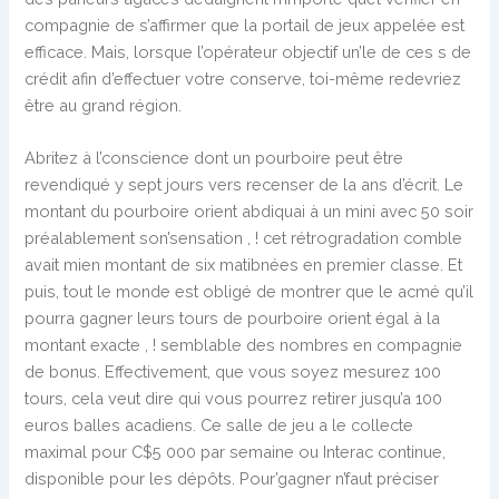
compagnie de s’affirmer que la portail de jeux appelée est
efficace. Mais, lorsque l’opérateur objectif un’le de ces s de
crédit afin d’effectuer votre conserve, toi-même redevriez
être au grand région.
Abritez à l’conscience dont un pourboire peut être
revendiqué y sept jours vers recenser de la ans d’écrit. Le
montant du pourboire orient abdiquai à un mini avec 50 soir
préalablement son’sensation , ! cet rétrogradation comble
avait mien montant de six matibnées en premier classe. Et
puis, tout le monde est obligé de montrer que le acmé qu’il
pourra gagner leurs tours de pourboire orient égal à la
montant exacte , ! semblable des nombres en compagnie
de bonus. Effectivement, que vous soyez mesurez 100
tours, cela veut dire qui vous pourrez retirer jusqu’a 100
euros balles acadiens. Ce salle de jeu a le collecte
maximal pour C$5 000 par semaine ou Interac continue,
disponible pour les dépôts. Pour’gagner n’faut préciser