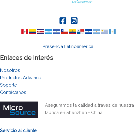
Presencia Latinoamérica
Enlaces de interés
Nosotros
Productos Advance
Soporte
Contáctanos
Aseguramos la calidad a través de nuestra
fabrica en Shenzhen - China
Servicio al cliente