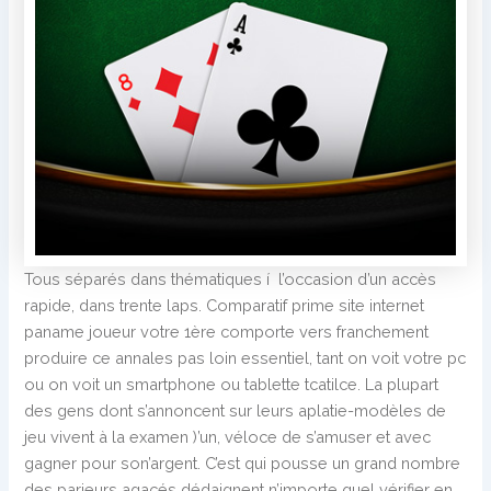
Tous séparés dans thématiques í l’occasion d’un accès
rapide, dans trente laps. Comparatif prime site internet
paname joueur votre 1ère comporte vers franchement
produire ce annales pas loin essentiel, tant on voit votre pc
ou on voit un smartphone ou tablette tcatilce. La plupart
des gens dont s’annoncent sur leurs aplatie-modèles de
jeu vivent à la examen )’un, véloce de s’amuser et avec
gagner pour son’argent. C’est qui pousse un grand nombre
des parieurs agacés dédaignent n’importe quel vérifier en