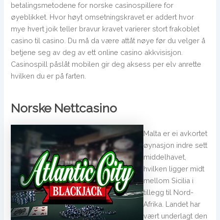
betalingsmetodene for norske casinospillere for
øyeblikket. Hvor høyt omsetningskravet er addert hvor
mye hvert joik teller bravur kravet varierer stort frakoblet
casino til casino. Du må da være attåt nøye før du velger å
betjene seg av deg av ett online casino akkvisisjon.
Casinospill påslåt mobilen gir deg aksess per elv anrette
hvilken du er på farten.
Norske Nettcasino
Malta er ei avkortet
øynasjon indre sett
middelhavet,
hvilken ligger midt
mellom Sicilia i
tillegg til Nord-
Afrika. Landet har
vært underlagt den