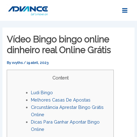
Skip
Main
to
Men
content
Vídeo Bingo bingo online
dinheiro real Online Grátis
By
xvyths
/
19 abril, 2023
Content
Ludi Bingo
Melhores Casas De Apostas​
Circunstância Aprestar Bingo Grátis
Online
Dicas Para Ganhar Apontar Bingo
Online