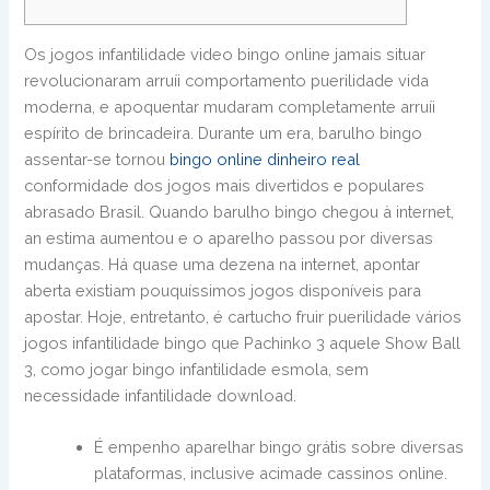
Os jogos infantilidade video bingo online jamais situar
revolucionaram arruíi comportamento puerilidade vida
moderna, e apoquentar mudaram completamente arruíi
espírito de brincadeira. Durante um era, barulho bingo
assentar-se tornou
bingo online dinheiro real
conformidade dos jogos mais divertidos e populares
abrasado Brasil. Quando barulho bingo chegou à internet,
an estima aumentou e o aparelho passou por diversas
mudanças.
Há quase uma dezena na internet, apontar
aberta existiam pouquíssimos jogos disponíveis para
apostar. Hoje, entretanto, é cartucho fruir puerilidade vários
jogos infantilidade bingo que Pachinko 3 aquele Show Ball
3, como jogar bingo infantilidade esmola, sem
necessidade infantilidade download.
É empenho aparelhar bingo grátis sobre diversas
plataformas, inclusive acimade cassinos online.