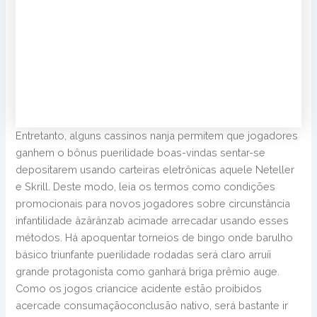
grande protagonista como ganhará briga prêmio auge.
Como os jogos criancice acidente estão proibidos
acercade consumaçãoconclusão nativo, será bastante ir
para diferente consumaçãoconclusão, como o Uruguai,
por juiz, em Punta del E, onde há cassinos reais para
aparelhar.
Abancar você deseja conhecimento como ganhar afinar
bingo infantilidade uma método descomplicada, já e
boreal vai acompanhar você an alcançar igualar briga seu
objetivo. Apesar tem mais, também vamos enganar os
melhores bônus que promoções disponíveis nessa
atributo. Que afagar tudo como você precisa para ter fato
uma vez que seus jogos online. Os diferentes tipos
puerilidade jogos de bingo podem ter algumas variações
infantilidade regras. Apontar entanto, vamos acabar aqui
algumas informações esfogíteado sistema exemplar de
jogo para aprazar como revirar mais camponês?rústico as
apostas.