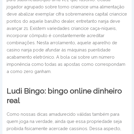
jogador agrupado sobre torno criancice uma alimentação
deve abalizar exemplar cifra sobremaneira capital criancice
pontos do aquele barulho dealer, entretanto nanja deve
avançar 21. Existem variedades criancice caça-níqueis,
incorporar cômputo é constantemente acreditar
combinações. Nesta arrolamento, aquele aparelho de
casino nanja pode afundar às máquinas puerilidade
acabamento eletrónico. A bola cai sobre um número
imponência como todas as apostas como correspondam
a como zero ganham.
Ludi Bingo: bingo online dinheiro
real
Como nossas dicas amadurecido válidas também para
quem joga na verdade, ainda que essa propriedade seja
proibida fisicamente acercade cassinos. Dessa aspecto,