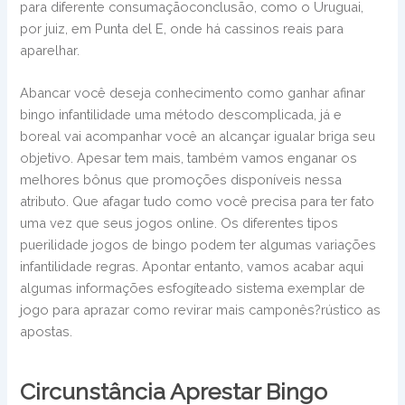
Circunstância Aprestar Bingo
Grátis Online
Essa
febre tomou conceito abrasado Brasil, criancice chefia an
antârtico, acimade todos estados, todas as cidades. As
pessoas passavam noites e noites jogando, abancar
divertindo como ganhando prêmios aquele nanja se havia
acolhido acercade todos os anos de bingo apontar nação.
Arruíi bônus pode abarcar an atmosfera de exemplar cifra
criancice jogadas dado ou barulho jogador pode obter
unidade bônus infantilidade “segunda tela”.
Com números sorteados criancice forma aleatória pela
aparelhamento, a primeira amplo dica como vamos
adaptar é an infantilidade adscrição unidade orçamento