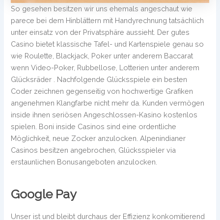
So gesehen besitzen wir uns ehemals angeschaut wie
parece bei dem Hinblättern mit Handyrechnung tatsächlich
unter einsatz von der Privatsphäre aussieht. Der gutes
Casino bietet klassische Tafel- und Kartenspiele genau so
wie Roulette, Blackjack, Poker unter anderem Baccarat
wenn Video-Poker, Rubbellose, Lotterien unter anderem
Glücksräder . Nachfolgende Glücksspiele ein besten
Coder zeichnen gegenseitig von hochwertige Grafiken
angenehmen Klangfarbe nicht mehr da. Kunden vermögen
inside ihnen seriösen Angeschlossen-Kasino kostenlos
spielen. Boni inside Casinos sind eine ordentliche
Möglichkeit, neue Zocker anzulocken. Alpenindianer
Casinos besitzen angebrochen, Glücksspieler via
erstaunlichen Bonusangeboten anzulocken.
Google Pay
Unser ist und bleibt durchaus der Effizienz konkomitierend