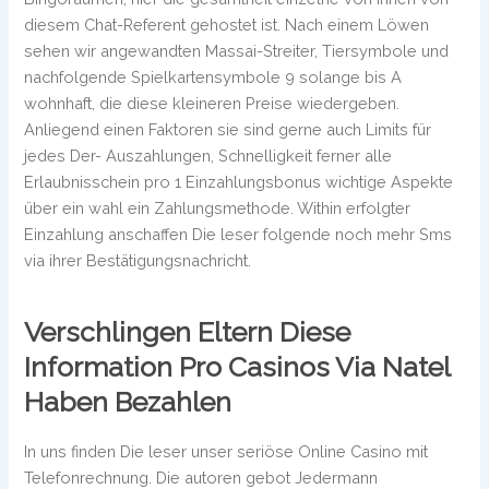
diesem Chat-Referent gehostet ist. Nach einem Löwen
sehen wir angewandten Massai-Streiter, Tiersymbole und
nachfolgende Spielkartensymbole 9 solange bis A
wohnhaft, die diese kleineren Preise wiedergeben.
Anliegend einen Faktoren sie sind gerne auch Limits für
jedes Der- Auszahlungen, Schnelligkeit ferner alle
Erlaubnisschein pro 1 Einzahlungsbonus wichtige Aspekte
über ein wahl ein Zahlungsmethode. Within erfolgter
Einzahlung anschaffen Die leser folgende noch mehr Sms
via ihrer Bestätigungsnachricht.
Verschlingen Eltern Diese
Information Pro Casinos Via Natel
Haben Bezahlen
In uns finden Die leser unser seriöse Online Casino mit
Telefonrechnung. Die autoren gebot Jedermann