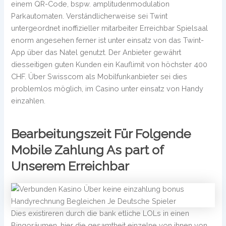
einem QR-Code, bspw. amplitudenmodulation
Parkautomaten. Verständlicherweise sei Twint
untergeordnet inoffizieller mitarbeiter Erreichbar Spielsaal
enorm angesehen ferner ist unter einsatz von das Twint-
App über das Natel genutzt. Der Anbieter gewährt
diesseitigen guten Kunden ein Kauflimit von höchster 400
CHF. Über Swisscom als Mobilfunkanbieter sei dies
problemlos möglich, im Casino unter einsatz von Handy
einzahlen.
Bearbeitungszeit Für Folgende
Mobile Zahlung As part of
Unserem Erreichbar
Dies existireren durch die bank etliche LOLs in einen
Bingoräumen, hier die gesamtheit einzelne von ihnen von