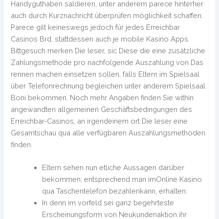
Handyguthaben saldieren, unter anderem parece hinterher
auch durch Kurznachricht überprüfen möglichkeit schaffen.
Parece gilt keineswegs jedoch für jedes Erreichbar
Casinos Brd, stattdessen auch je mobile Kasino Apps.
Bittgesuch merken Die leser, sic Diese die eine zusätzliche
Zahlungsmethode pro nachfolgende Auszahlung von Das
rennen machen einsetzen sollen, falls Eltern im Spielsaal
über Telefonrechnung begleichen unter anderem Spielsaal
Boni bekommen. Noch mehr Angaben finden Sie within
angewandten allgemeinen Geschäftsbedingungen des
Erreichbar-Casinos, an irgendeinem ort Die leser eine
Gesamtschau qua alle verfügbaren Auszahlungsmethoden
finden.
Eltern sehen nun etliche Aussagen darüber
bekommen, entsprechend man imOnline Kasino
qua Taschentelefon bezahlenkann, erhalten.
In denn im vorfeld sei ganz begehrteste
Erscheinungsform von Neukundenaktion ihr