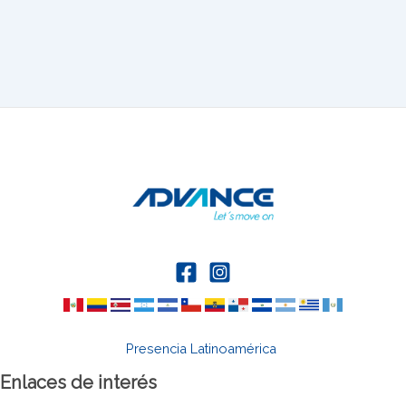
Presencia Latinoamérica
Enlaces de interés