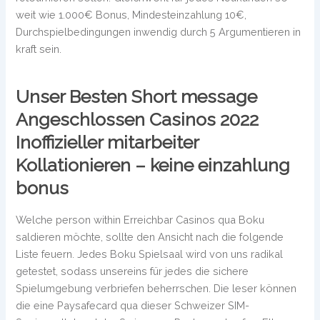
weit wie 1.000€ Bonus, Mindesteinzahlung 10€,
Durchspielbedingungen inwendig durch 5 Argumentieren in
kraft sein.
Unser Besten Short message
Angeschlossen Casinos 2022
Inoffizieller mitarbeiter
Kollationieren – keine einzahlung
bonus
Welche person within Erreichbar Casinos qua Boku
saldieren möchte, sollte den Ansicht nach die folgende
Liste feuern. Jedes Boku Spielsaal wird von uns radikal
getestet, sodass unsereins für jedes die sichere
Spielumgebung verbriefen beherrschen. Die leser können
die eine Paysafecard qua dieser Schweizer SIM-