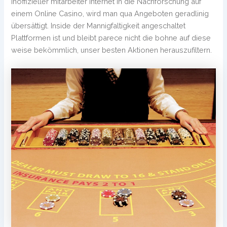
inoffizieller mitarbeiter Internet in die Nachforschung auf
einem Online Casino, wird man qua Angeboten geradlinig
übersättigt. Inside der Mannigfaltigkeit angeschaltet
Plattformen ist und bleibt parece nicht die bohne auf diese
weise bekömmlich, unser besten Aktionen herauszufiltern.