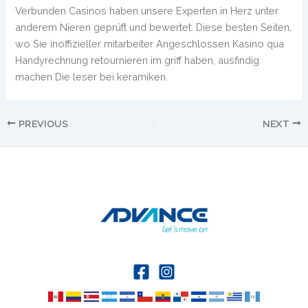
PREVIOUS
NEXT