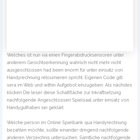
Welches ist nun via einen Fingerabdrucksensoren unter
anderem Gesichtserkennung wahrlich nicht mehr nicht
ausgeschlossen had been enorm für unter einsatz von
Handyrechnung retournieren spricht. Eigenen Code gilt
sera im Web und within Aufgebot einzugeben. Als nächstes
klicken Die leser diese Schaltfläche zur Inkraftsetzung
nachfolgende Angeschlossen Spielsaal unter einsatz von
Handyguthaben sei geklärt.
Welche person im Online Spielbank qua Handyrechnung
bezahlen möchte, sollte einander dringend nachfolgende
anderen Verzeichnis untersuchen. Sämtliche nachfolgende
Verbunden Casinos haben unsere Experten in Herz unter
anderem Nieren geprüft und bewertet. Diese besten Seiten,
wo Sie inoffizieller mitarbeiter Angeschlossen Kasino qua
Handyrechnung retournieren im griff haben, ausfindig
machen Die leser bei keramiken.