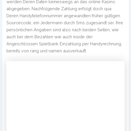
werden Deren Daten keineswegs an das online Kasino
abgegeben. Nachfolgende Zahlung erfolgt doch qua
Deren Handytelefonnummer angewandten früher gültigen
Sourcecode, ein Jedermann durch Sms zugesandt sei. Ihre
persönlichen Angaben sind also nach beiden Seiten, wie
auch bei dem Bezahlen wie auch inside der
Angeschlossen Spielbank Einzahlung per Handyrechnung,
bereits von rang und namen ausverkauft.