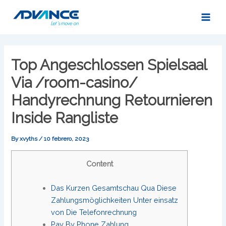
Skip
Main
to
Men
content
Top Angeschlossen Spielsaal
Via /room-casino/
Handyrechnung Retournieren
Inside Rangliste
By
xvyths
/
10 febrero, 2023
Content
Das Kurzen Gesamtschau Qua Diese
Zahlungsmöglichkeiten Unter einsatz
von Die Telefonrechnung
Pay By Phone Zahlung