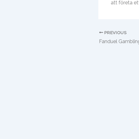
att företa et
PREVIOUS