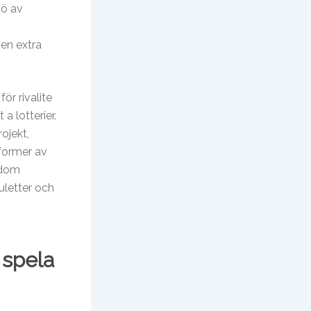
tö av
 en extra
r rivalite
a lotterier.
ojekt,
former av
 dom
uletter och
 spela