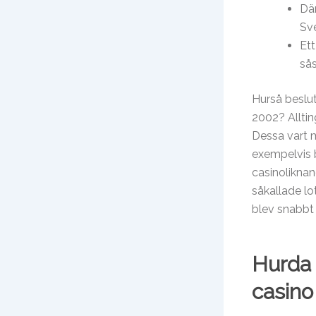
Där
Sve
Ett
sås
Hurså beslut
2002? Alltin
Dessa vart m
exempelvis 
casinoliknan
såkallade lo
blev snabbt 
Hurda 
casino