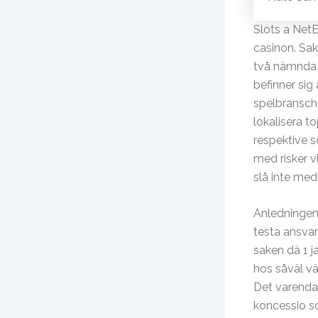
Slots a Net
casinon. Sak
två nämnda 
befinner sig
spelbransch
lokalisera t
respektive s
med risker vi
slå inte med
Anledningen 
testa ansvar
saken dä 1 
hos såväl vä
Det varenda
koncessio so