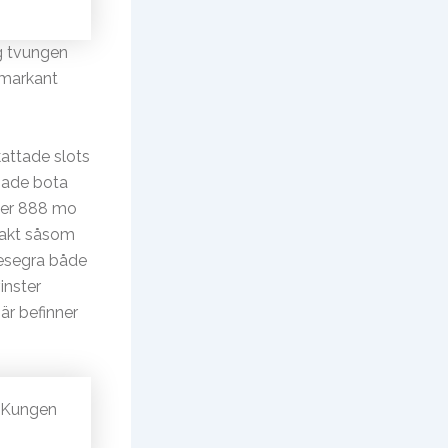
ag tvungen
 markant
attade slots
sade bota
mer 888 mo
Exakt såsom
besegra både
inster
är befinner