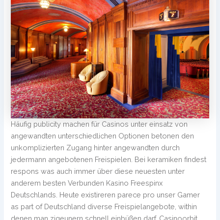
Häufig publicity machen für Casinos unter einsatz von
angewandten unterschiedlichen Optionen betonen den
unkomplizierten Zugang hinter angewandten durch
jedermann angebotenen Freispielen. Bei keramiken findest
respons was auch immer über diese neuesten unter
anderem besten Verbunden Kasino Freespinx
Deutschlands. Heute existireren parece pro unser Gamer
as part of Deutschland diverse Freispielangebote, within
denen man zigeunern schnell einbüßen darf. Casinoorbit