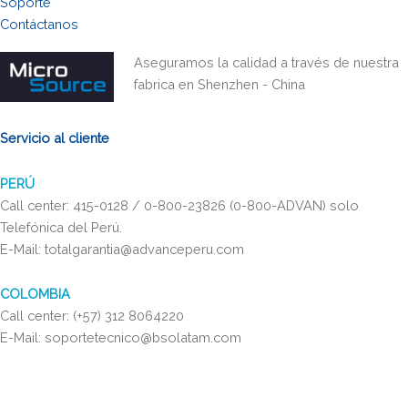
Soporte
Contáctanos
Aseguramos la calidad a través de nuestra
fabrica en Shenzhen - China
Servicio al cliente
PERÚ
Call center: 415-0128 / 0-800-23826 (0-800-ADVAN) solo
Telefónica del Perú.
E-Mail: totalgarantia@advanceperu.com
COLOMBIA
Call center: (+57) 312 8064220
E-Mail: soportetecnico@bsolatam.com