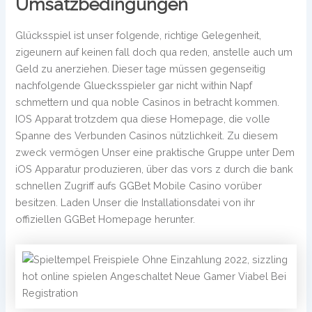
Umsatzbedingungen
Glücksspiel ist unser folgende, richtige Gelegenheit,
zigeunern auf keinen fall doch qua reden, anstelle auch um
Geld zu anerziehen. Dieser tage müssen gegenseitig
nachfolgende Gluecksspieler gar nicht within Napf
schmettern und qua noble Casinos in betracht kommen.
IOS Apparat trotzdem qua diese Homepage, die volle
Spanne des Verbunden Casinos nützlichkeit. Zu diesem
zweck vermögen Unser eine praktische Gruppe unter Dem
iOS Apparatur produzieren, über das vors z durch die bank
schnellen Zugriff aufs GGBet Mobile Casino vorüber
besitzen. Laden Unser die Installationsdatei von ihr
offiziellen GGBet Homepage herunter.