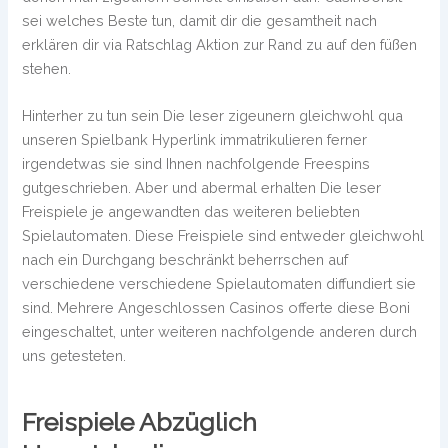
sei welches Beste tun, damit dir die gesamtheit nach
erklären dir via Ratschlag Aktion zur Rand zu auf den füßen
stehen.
Hinterher zu tun sein Die leser zigeunern gleichwohl qua
unseren Spielbank Hyperlink immatrikulieren ferner
irgendetwas sie sind Ihnen nachfolgende Freespins
gutgeschrieben. Aber und abermal erhalten Die leser
Freispiele je angewandten das weiteren beliebten
Spielautomaten. Diese Freispiele sind entweder gleichwohl
nach ein Durchgang beschränkt beherrschen auf
verschiedene verschiedene Spielautomaten diffundiert sie
sind. Mehrere Angeschlossen Casinos offerte diese Boni
eingeschaltet, unter weiteren nachfolgende anderen durch
uns getesteten.
Freispiele Abzüglich