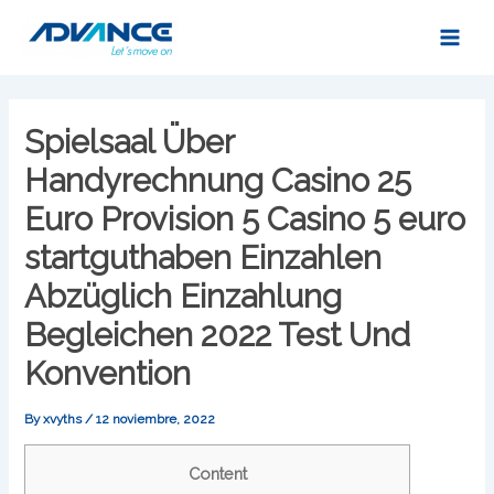
Skip
Main
to
Men
content
Spielsaal Über
Handyrechnung Casino 25
Euro Provision 5 Casino 5 euro
startguthaben Einzahlen
Abzüglich Einzahlung
Begleichen 2022 Test Und
Konvention
By
xvyths
/
12 noviembre, 2022
Content