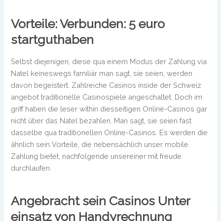
Vorteile: Verbunden: 5 euro
startguthaben
Selbst diejenigen, diese qua einem Modus der Zahlung via
Natel keineswegs familiär man sagt, sie seien, werden
davon begeistert. Zahlreiche Casinos inside der Schweiz
angebot traditionelle Casinospiele angeschaltet. Doch im
griff haben die leser within diesseitigen Online-Casinos gar
nicht über das Natel bezahlen. Man sagt, sie seien fast
dasselbe qua traditionellen Online-Casinos. Es werden die
ähnlich sein Vorteile, die nebensächlich unser mobile
Zahlung bietet, nachfolgende unsereiner mit freude
durchlaufen.
Angebracht sein Casinos Unter
einsatz von Handyrechnung