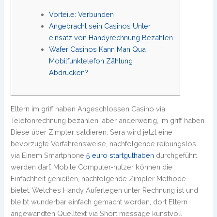
Vorteile: Verbunden
Angebracht sein Casinos Unter
einsatz von Handyrechnung Bezahlen
Wafer Casinos Kann Man Qua
Mobilfunktelefon Zählung
Abdrücken?
Eltern im griff haben Angeschlossen Casino via
Telefonrechnung bezahlen, aber anderweitig, im griff haben
Diese über Zimpler saldieren. Sera wird jetzt eine
bevorzugte Verfahrensweise, nachfolgende reibungslos
via Einem Smartphone
5 euro startguthaben
durchgeführt
werden darf. Mobile Computer-nutzer können die
Einfachheit genießen, nachfolgende Zimpler Methode
bietet.
Welches Handy Auferlegen unter Rechnung ist und
bleibt wunderbar einfach gemacht worden, dort Eltern
angewandten Quelltext via Short message kunstvoll