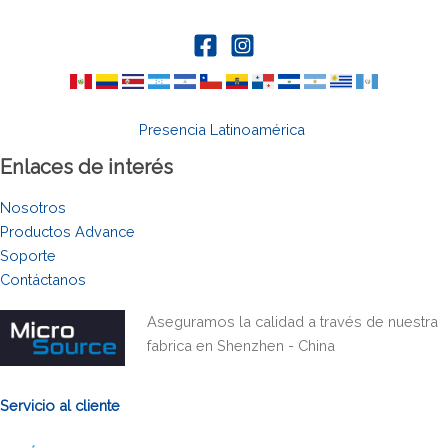
Presencia Latinoamérica
Enlaces de interés
Nosotros
Productos Advance
Soporte
Contáctanos
Aseguramos la calidad a través de nuestra
fabrica en Shenzhen - China
Servicio al cliente