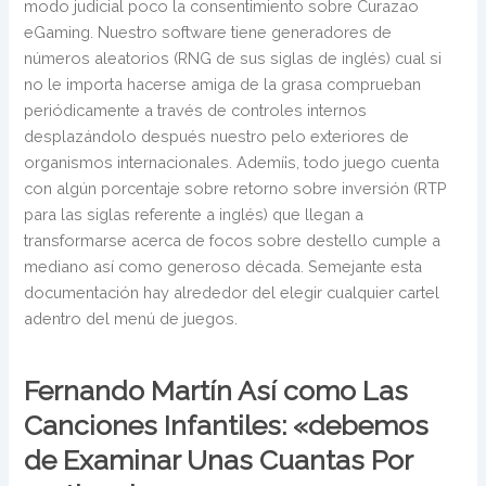
modo judicial poco la consentimiento sobre Curazao
eGaming. Nuestro software tiene generadores de
números aleatorios (RNG de sus siglas de inglés) cual si
no le importa hacerse amiga de la grasa comprueban
periódicamente a través de controles internos
desplazándolo después nuestro pelo exteriores de
organismos internacionales. Ademí¡s, todo juego cuenta
con algún porcentaje sobre retorno sobre inversión (RTP
para las siglas referente a inglés) que llegan a
transformarse acerca de focos sobre destello cumple a
mediano así­ como generoso década. Semejante esta
documentación hay alrededor del elegir cualquier cartel
adentro del menú de juegos.
Fernando Martín Así­ como Las
Canciones Infantiles: «debemos
de Examinar Unas Cuantas Por