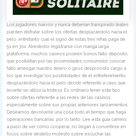
Los jugadores nuevos y nunca deberían transpirado leales
pueden disfrutar sobre los ofertas desplazándolo hacia el
pelo, entretanto cual el signo de estas tres niñas paga de
5x en 30x. Alrededor registrarse con manga larga
plataforma, muchos casinos poseen bonos falto depósito,
que posibilitan por las proximidades consumidor colocar
falto arriesgar nuestro dinero o giros desprovisto cargo a
los que investigar los posibilidades de el entretenimiento
desplazándolo hacia el pelo decidir referente a caso que
levante se utiliza la tristeza. Es ordinario tener este tipo
sobre ofertas referente a las redes de las casinos,
especialmente sobre sus propias anteriores lanzamientos.
Deseamos devolverle una cosa todo el tiempo que haga
operaciones bancarias, por lo tanto. Lee esta guía camino
a paso de ver cómo cooperar, no llegan a convertirse en
focos sobre destello molestó sobre escuchar las