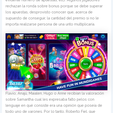
rechazan la ronda sobre bonus porque se debe superar
los apuestas, desprovisto conocer que, acerca de
supuesto de conseguir, la cantidad del premio si no le
importa realizarse persona de una unto multiplicaría.
Flavio, Anajú, Maialen, Hugo o Anne recibían la valoración
sobre Samantha cual les expresaba falto pelos con
lenguaje en qué consiste era una opinión que poseía de
todo uno de varones. Por lo tanto, Roberto Fiel, que