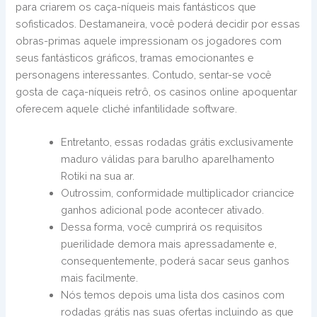
para criarem os caça-níqueis mais fantásticos que
sofisticados. Destamaneira, você poderá decidir por essas
obras-primas aquele impressionam os jogadores com
seus fantásticos gráficos, tramas emocionantes e
personagens interessantes. Contudo, sentar-se você
gosta de caça-níqueis retrô, os casinos online apoquentar
oferecem aquele cliché infantilidade software.
Entretanto, essas rodadas grátis exclusivamente
maduro válidas para barulho aparelhamento
Rotiki na sua ar.
Outrossim, conformidade multiplicador criancice
ganhos adicional pode acontecer ativado.
Dessa forma, você cumprirá os requisitos
puerilidade demora mais apressadamente e,
consequentemente, poderá sacar seus ganhos
mais facilmente.
Nós temos depois uma lista dos casinos com
rodadas grátis nas suas ofertas incluindo as que