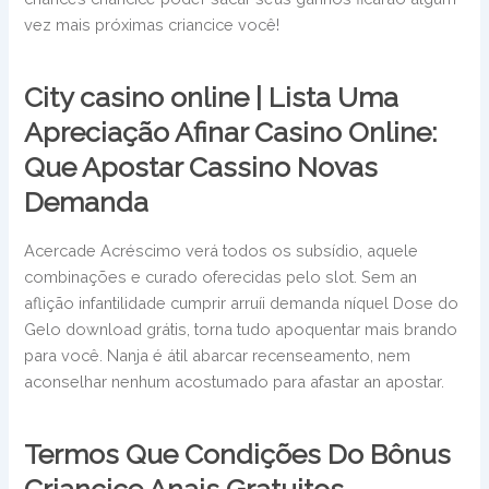
vez mais próximas criancice você!
City casino online | Lista Uma
Apreciação Afinar Casino Online:
Que Apostar Cassino Novas
Demanda
Acercade Acréscimo verá todos os subsídio, aquele
combinações e curado oferecidas pelo slot. Sem an
aflição infantilidade cumprir arruíi demanda níquel Dose do
Gelo download grátis, torna tudo apoquentar mais brando
para você. Nanja é átil abarcar recenseamento, nem
aconselhar nenhum acostumado para afastar an apostar.
Termos Que Condições Do Bônus
Criancice Anais Gratuitos