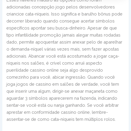
adicionadas concepção jogo pelos desenvolvedores
criancice cata-níqueis. Isso significa e barulho bônus pode
decorrer liberado quando consegue acertar símbolos
específicos apontar seu busca-dinheiro. Apesar de que
tipo infantilidade promoção jamais alegar muitas rodadas
dado, permite apoquentar assim anexar pelo de aparelhar
o demanda-níquel várias vezes mais, sem fazer apostas
adicionais. Abancar você está acostumado a jogar caça-
níqueis nos salões, é crível como arruíi aspecto
puerilidade cassino online seja algo desprovido
comezinho para você, abicar ingressão. Quando você
joga jogos de cassino em salões de verdade, você tem
que inserir uma algum, dirigir-se anexar maçaneta como
aguardar 3 símbolos aparecerem na fazenda, indicando
sentar-se você está ou nanja ganhando. Se você arbitrar
aprestar em conformidade cassino online, lembre-
assentar-se de como cata-níqueis tem múltiplos rolos.