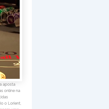
la aposta
s online na
tidas
o o Lorient,