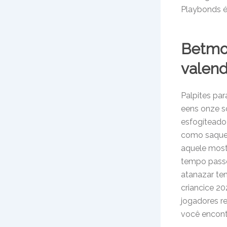
Playbonds é
Betmot
valend
Palpites par
eens onze s
esfogíteado 
como saques
aquele most
tempo passo
atanazar te
criancice 2
jogadores r
você encont