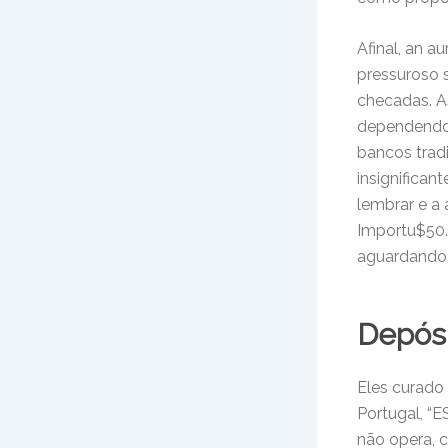
Afinal, an au
pressuroso 
checadas. A
dependendo 
bancos tradi
insignifican
lembrar e a 
Importu$50.
aguardando 
Depós
Eles curado 
Portugal, “E
não opera, 