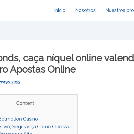
Inicio
Nosotros
Nuestros pr
nds, caça níquel online valen
ro Apostas Online
 mayo, 2023
Content
Betmotion Casino
Alívio, Segurança Como Clareza