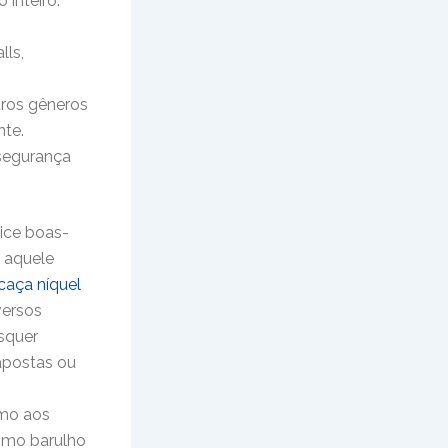
inteiro.
lls,
tros gêneros
nte.
 segurança
ice boas-
s aquele
caça níquel
versos
isquer
 apostas ou
omo aos
como barulho