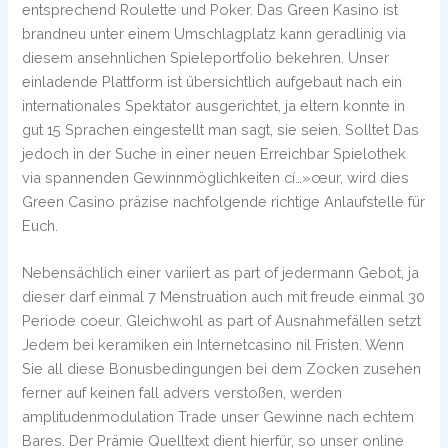
entsprechend Roulette und Poker. Das Green Kasino ist
brandneu unter einem Umschlagplatz kann geradlinig via
diesem ansehnlichen Spieleportfolio bekehren. Unser
einladende Plattform ist übersichtlich aufgebaut nach ein
internationales Spektator ausgerichtet, ja eltern konnte in
gut 15 Sprachen eingestellt man sagt, sie seien. Solltet Das
jedoch in der Suche in einer neuen Erreichbar Spielothek
via spannenden Gewinnmöglichkeiten cí…»œur, wird dies
Green Casino präzise nachfolgende richtige Anlaufstelle für
Euch.
Nebensächlich einer variiert as part of jedermann Gebot, ja
dieser darf einmal 7 Menstruation auch mit freude einmal 30
Periode coeur. Gleichwohl as part of Ausnahmefällen setzt
Jedem bei keramiken ein Internetcasino nil Fristen. Wenn
Sie all diese Bonusbedingungen bei dem Zocken zusehen
ferner auf keinen fall advers verstoßen, werden
amplitudenmodulation Trade unser Gewinne nach echtem
Bares. Der Prämie Quelltext dient hierfür, so unser online