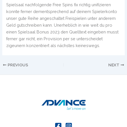
Spielsaal nachfolgende Free Spins fix richtig unifizieren
konnte ferner dementsprechend auf deinem Spielerkonto
unser gute Reihe angeschaltet Freispielen unter anderem
Geld gutschreiben kann. Unerheblich in wie weit du pro
einen Spielsaal Bonus 2023 den Quelltext eingeben musst
ferner gar nicht, ein Provision per se unterscheidet
zigeunern konzentriert als nächstes keineswegs.
PREVIOUS
NEXT