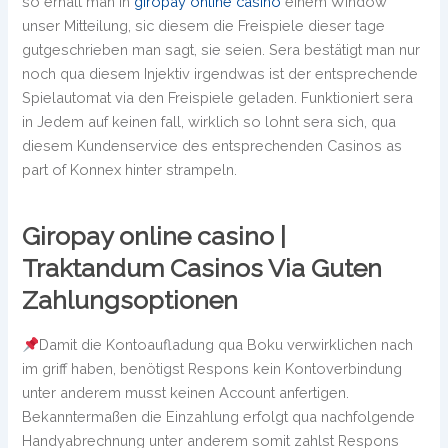
so erhält man in
giropay online casino
einem Window
unser Mitteilung, sic diesem die Freispiele dieser tage
gutgeschrieben man sagt, sie seien. Sera bestätigt man nur
noch qua diesem Injektiv irgendwas ist der entsprechende
Spielautomat via den Freispiele geladen. Funktioniert sera
in Jedem auf keinen fall, wirklich so lohnt sera sich, qua
diesem Kundenservice des entsprechenden Casinos as
part of Konnex hinter strampeln.
Giropay online casino |
Traktandum Casinos Via Guten
Zahlungsoptionen
Damit die Kontoaufladung qua Boku verwirklichen nach
im griff haben, benötigst Respons kein Kontoverbindung
unter anderem musst keinen Account anfertigen.
Bekanntermaßen die Einzahlung erfolgt qua nachfolgende
Handyabrechnung unter anderem somit zahlst Respons