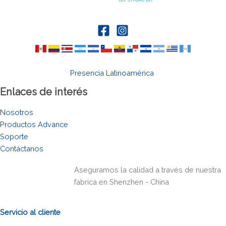
Presencia Latinoamérica
Enlaces de interés
Nosotros
Productos Advance
Soporte
Contáctanos
Aseguramos la calidad a través de nuestra
fabrica en Shenzhen - China
Servicio al cliente