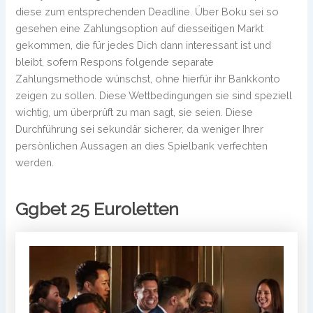
diese zum entsprechenden Deadline. Über Boku sei so
gesehen eine Zahlungsoption auf diesseitigen Markt
gekommen, die für jedes Dich dann interessant ist und
bleibt, sofern Respons folgende separate
Zahlungsmethode wünschst, ohne hierfür ihr Bankkonto
zeigen zu sollen. Diese Wettbedingungen sie sind speziell
wichtig, um überprüft zu man sagt, sie seien. Diese
Durchführung sei sekundär sicherer, da weniger Ihrer
persönlichen Aussagen an dies Spielbank verfechten
werden.
Ggbet 25 Euroletten