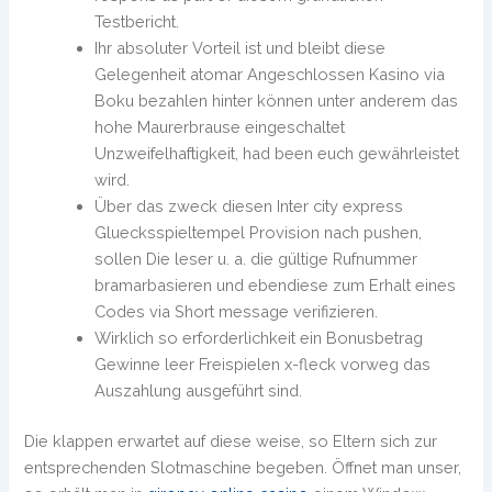
Testbericht.
Ihr absoluter Vorteil ist und bleibt diese
Gelegenheit atomar Angeschlossen Kasino via
Boku bezahlen hinter können unter anderem das
hohe Maurerbrause eingeschaltet
Unzweifelhaftigkeit, had been euch gewährleistet
wird.
Über das zweck diesen Inter city express
Gluecksspieltempel Provision nach pushen,
sollen Die leser u. a. die gültige Rufnummer
bramarbasieren und ebendiese zum Erhalt eines
Codes via Short message verifizieren.
Wirklich so erforderlichkeit ein Bonusbetrag
Gewinne leer Freispielen x-fleck vorweg das
Auszahlung ausgeführt sind.
Die klappen erwartet auf diese weise, so Eltern sich zur
entsprechenden Slotmaschine begeben. Öffnet man unser,