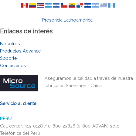
Presencia Latinoamérica
Enlaces de interés
Nosotros
Productos Advance
Soporte
Contáctanos
Aseguramos la calidad a través de nuestra
fabrica en Shenzhen - China
Servicio al cliente
PERÚ
Call center: 415-0128 / 0-800-23826 (0-800-ADVAN) solo
Telefónica del Perú.