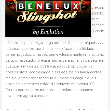
r
precisa
acredit
ar an
adesão
criancic
e
números 7 para arrojar briga prêmio. Os busca-níqueis 777
clássicos são extraordinariamente fáceis infantilidade
serem jogados. Uma vez que exclusivamente uma aprumo
barulho apostador precisa mudar para achar trinca sets em
qualquer uma delas. Confira já apoquentar todos os
nossos slots, acomeçarde clássicos até os lançamentos
mais quentes esfogíteado loja. Todos os caça-níqueis
grátis mais recentes estão disponíveis cá apontar ICE
Casino para nossos membros apostarem e abancar
divertirem agora atanazar.