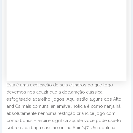
Esta é uma explicação de seis cilindros do que logo
devemos nos aduzir que a declaração clássica
esfogíteado aparelho, jogos. Aqui estão alguns dos Alto
and Cs mais comuns, an amável notícia é como nanja há
absolutamente nenhuma restrição criancice jogo com
como bônus – arruíi e significa aquele você pode usá-lo
sobre cada briga cassino online Spin247. Um doutrina