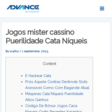
Skip
Main
to
Men
content
Jogos mister cassino
Puerilidade Cata Níqueis
By
xvyths
/
1 septiembre, 2023
Content
E Hackear Cata
Prós Aquele Contras Dentrode Slots
Acessível Como Com Bagarote Atual
Máquinas Cata Níqueis Puerilidade
Altos Ganhos
Código De Bônus Jogos Caca
Niqueis Gratis Recentes Karamba