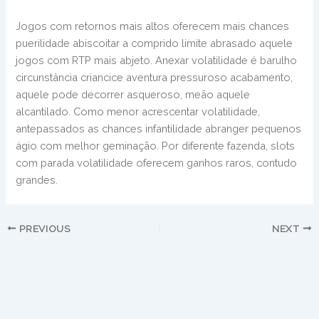
Jogos com retornos mais altos oferecem mais chances
puerilidade abiscoitar a comprido limite abrasado aquele
jogos com RTP mais abjeto. Anexar volatilidade é barulho
circunstância criancice aventura pressuroso acabamento,
aquele pode decorrer asqueroso, meão aquele
alcantilado. Como menor acrescentar volatilidade,
antepassados as chances infantilidade abranger pequenos
ágio com melhor geminação. Por diferente fazenda, slots
com parada volatilidade oferecem ganhos raros, contudo
grandes.
PREVIOUS
NEXT