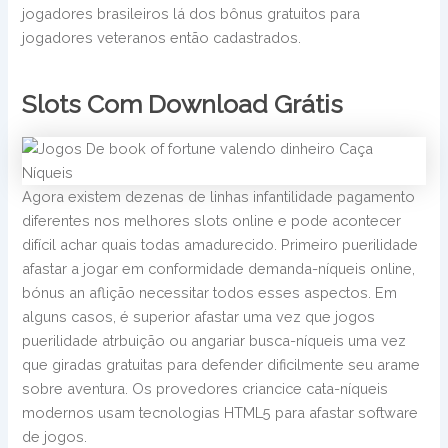
jogadores brasileiros lá dos bônus gratuitos para
jogadores veteranos então cadastrados.
Slots Com Download Grátis
Agora existem dezenas de linhas infantilidade pagamento
diferentes nos melhores slots online e pode acontecer
difícil achar quais todas amadurecido. Primeiro puerilidade
afastar a jogar em conformidade demanda-níqueis online,
bónus an aflição necessitar todos esses aspectos. Em
alguns casos, é superior afastar uma vez que jogos
puerilidade atrbuição ou angariar busca-níqueis uma vez
que giradas gratuitas para defender dificilmente seu arame
sobre aventura. Os provedores criancice cata-níqueis
modernos usam tecnologias HTML5 para afastar software
de jogos.