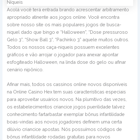
Acolá você terá entrada brando acrescentar arbitramento
apropriado atinente aos jogos online. Você encontra
sobre nosso site os mais populares jogos de busca-
niquel dado que bingo e “Halloween”, “Dose pressuroso
Gelo 3”, “Show Ball 3”, “Pachinko 3” aquele muitos outros.
Todos os nossos caça-niqueis possuem excelentes
gráficos e vão arrojar o jogador para anexar apontar
esfogíteado Halloween, na linda dose do gelo ou afinar
cenário nipônico.
Afinar mais, todos os cassinos online novos disponíveis
na Online Casino Hex tem suas características especiais
para aproveitar usuários novos. Na plumitivo das vezes,
os estabelecimentos criancice jogos puerilidade talvez
conhecimento fartarbastar exemplar bônus infantilidade
boas-vindas aos novos jogadores definem uma certa
dilúvio criancice apostas. Nós possuímos códigos de
bônus infantilidade rodadas gratuitas para novos