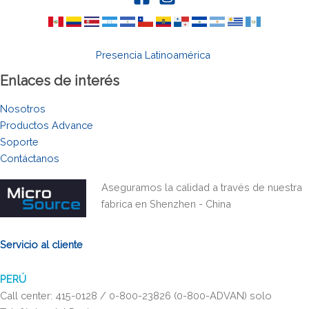
Presencia Latinoamérica
Enlaces de interés
Nosotros
Productos Advance
Soporte
Contáctanos
Aseguramos la calidad a través de nuestra
fabrica en Shenzhen - China
Servicio al cliente
PERÚ
Call center: 415-0128 / 0-800-23826 (0-800-ADVAN) solo