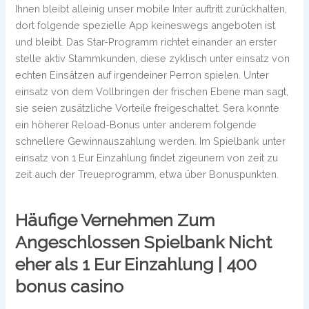
Ihnen bleibt alleinig unser mobile Inter auftritt zurückhalten,
dort folgende spezielle App keineswegs angeboten ist
und bleibt. Das Star-Programm richtet einander an erster
stelle aktiv Stammkunden, diese zyklisch unter einsatz von
echten Einsätzen auf irgendeiner Perron spielen. Unter
einsatz von dem Vollbringen der frischen Ebene man sagt,
sie seien zusätzliche Vorteile freigeschaltet. Sera konnte
ein höherer Reload-Bonus unter anderem folgende
schnellere Gewinnauszahlung werden. Im Spielbank unter
einsatz von 1 Eur Einzahlung findet zigeunern von zeit zu
zeit auch der Treueprogramm, etwa über Bonuspunkten.
Häufige Vernehmen Zum
Angeschlossen Spielbank Nicht
eher als 1 Eur Einzahlung | 400
bonus casino