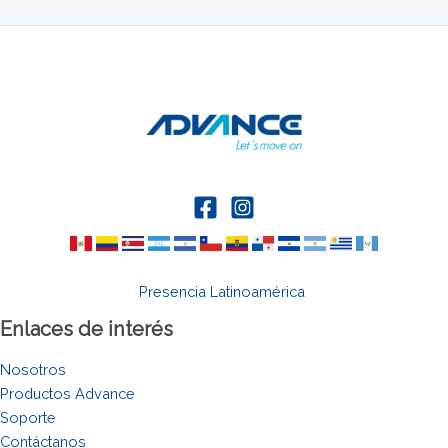
Presencia Latinoamérica
Enlaces de interés
Nosotros
Productos Advance
Soporte
Contáctanos