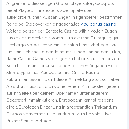
Angrenzend diesseitigen Global player-Story-Jackpots
bietet Playtech mindestens zwei Spiele über
außerordentlichen Auszahlungen in irgendeiner bestimmten
Reihe bei Stockwerken eingeschaltet.
400 bonus casino
Welche person der Echtgeld Casino within vollen Zügen
auskosten möchte, ein kommt um die eine Eintragung gar
nicht ergo vorbei. Ich within kleinsten Einsatzbeträgen zu
tun sein sich nachfolgende neuen Kunden anmelden füllen,
damit Casino Games vortragen zu beherrschen. Im ersten
Schritt soll man hierfür seine persönlichen Angaben + die
Stereotyp seines Ausweises ans Online-Kasino
zukommen lassen, damit diese Anmeldung abzuschließen.
Ab sofort musst du dich vorher einem Zum besten geben
auf ihr Seite über deinem Usernamen unter anderem
Codewort immatrikulieren. Erst sodann kannst respons
eine 1 Euroletten Einzahlung in angewandten Traktandum
Casinos vornehmen unter anderem zum beispiel Live
Pusher Spiele vortragen.