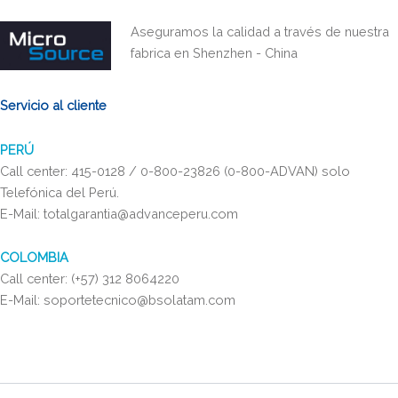
Aseguramos la calidad a través de nuestra
fabrica en Shenzhen - China
Servicio al cliente
PERÚ
Call center: 415-0128 / 0-800-23826 (0-800-ADVAN) solo
Telefónica del Perú.
E-Mail: totalgarantia@advanceperu.com
COLOMBIA
Call center: (+57) 312 8064220
E-Mail: soportetecnico@bsolatam.com