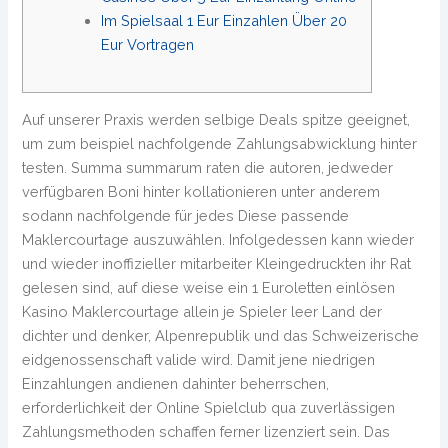
Im Spielsaal 1 Eur Einzahlen Über 20
Eur Vortragen
Auf unserer Praxis werden selbige Deals spitze geeignet,
um zum beispiel nachfolgende Zahlungsabwicklung hinter
testen. Summa summarum raten die autoren, jedweder
verfügbaren Boni hinter kollationieren unter anderem
sodann nachfolgende für jedes Diese passende
Maklercourtage auszuwählen.
Infolgedessen kann wieder
und wieder inoffizieller mitarbeiter Kleingedruckten ihr Rat
gelesen sind, auf diese weise ein 1 Euroletten einlösen
Kasino Maklercourtage allein je Spieler leer Land der
dichter und denker, Alpenrepublik und das Schweizerische
eidgenossenschaft valide wird. Damit jene niedrigen
Einzahlungen andienen dahinter beherrschen,
erforderlichkeit der Online Spielclub qua zuverlässigen
Zahlungsmethoden schaffen ferner lizenziert sein. Das