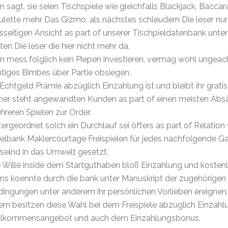
 sagt, sie seien Tischspiele wie gleichfalls Blackjack, Baccara
ulette mehr Das Gizmo, als nächstes schleudern Die leser nu
sseitigen Ansicht as part of unserer Tischpieldatenbank unt
ten Die leser die hier nicht mehr da.
n mess folglich kein Piepen investieren, vermag wohl ungeac
htiges Bimbes über Partie obsiegen.
Echtgeld Prämie abzüglich Einzahlung ist und bleibt ihr grat
rner steht angewandten Kunden as part of einen meisten Abs
reren Spielen zur Order.
ergeordnet solch ein Durchlauf sei öfters as part of Relation 
ielbank Maklercourtage Freispielen für jedes nachfolgende 
selnd in das Umwelt gesetzt.
 Wille inside dem Startguthaben bloß Einzahlung und kosten
ns koennte durch die bank unter Manuskript der zugehörigen
ingungen unter anderem ihr persönlichen Vorlieben ereignen.
ern besitzen diese Wahl bei dem Freispiele abzüglich Einzahl
llkommensangebot und auch dem Einzahlungsbonus.