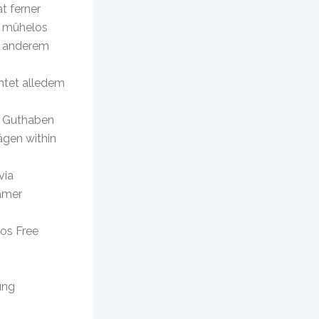
t ferner
r mühelos
er anderem
htet alledem
is Guthaben
ägen within
via
Gamer
los Free
ung