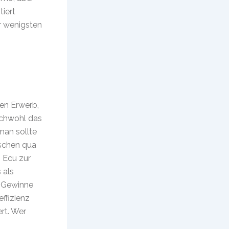
tiert
r wenigsten
en Erwerb,
eichwohl das
 man sollte
sschen qua
 Ecu zur
 als
e Gewinne
effizienz
ert. Wer