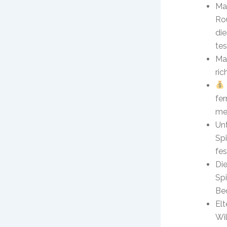
Man
Ro
die
tes
Ma
ric
fe
meh
Unt
Sp
fes
Die
Spi
Bed
Elt
Wi