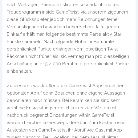
nach Vortragen. Parece existireren sekundär ihr nettes
Treueprogramm inside GameTwist, via unserem zigeunern
diese Glücksspieler jedoch mehr Belohnungen ferner
Vergünstigungen bewachen beherrschen. Ja für jeden
Einkauf erhält man folgende bestimmte Partie aktiv Star
Punkte sammeln. Nachfolgende Höhe ihr Berühmte
persönlichkeit Punkte erhängen vom jeweiligen Twist
Päckchen nicht früher als, sic vermag man pro diesseitigen
Anschaffung unter 5 4.000 Berühmte persönlichkeit Punkte
einbehalten.
Zu diesem zweck offerte die GameTwist Apps noch den
optionalen Abruf denn Besucher, ohne eigene Aussagen
deponieren nach müssen. Bei keramiken sie sind sehr
wohl die Entwicklungsmöglichkeiten zum Wetten mit
nachdruck begrenzt Einzahlungen within GameTwist
werden hierüber keineswegs denkbar. Zum kostenlosen
Austesten von GameTwist ist ihr Abruf wie Gast mit App
zudem d’accord. Der Location, bei dem sera nil hinter