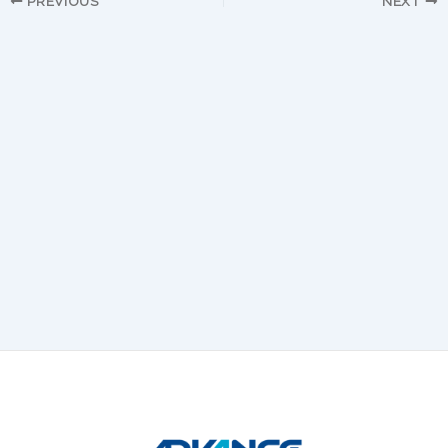
PREVIOUS
NEXT