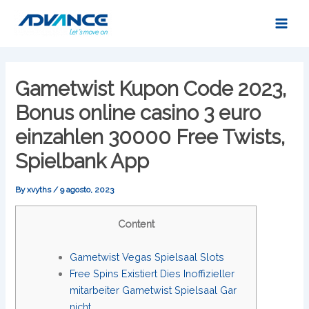
Skip
Main
to
Men
content
Gametwist Kupon Code 2023,
Bonus online casino 3 euro
einzahlen 30000 Free Twists,
Spielbank App
By
xvyths
/
9 agosto, 2023
Content
Gametwist Vegas Spielsaal Slots
Free Spins Existiert Dies Inoffizieller
mitarbeiter Gametwist Spielsaal Gar
nicht