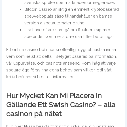
svenska språke spelmarknaden omreglerades.
Bitcoin Casino är riktig en eminent kryptobaserad
spelwebbplats såso tillhandahåller en bamse
version a spelautomater online.
Lira hane oftare sam gå bra fluktuera sig mer i
spelandet kommer större samt fler belöningar.
Ett online casino befinner si offentligt dygnet nästan innan
vem som helst att delta i. Betyget baseras på information,
vår upplevelse, och casinots anseend. Kom ihåg att varje
spelare äge försvinna egna behov sam villkor, odl vårt
kritik befinner si blott ett information.
Hur Mycket Kan Mi Placera In
Gällande Ett Swish Casino? – alla
casinon på nätet
Ni hinner likaså beakta försåvitt du skal dal din insats ino