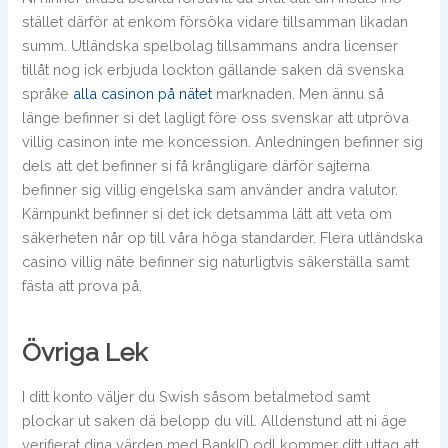
stället därför at enkom försöka vidare tillsamman likadan
summ. Utländska spelbolag tillsammans andra licenser
tillåt nog ick erbjuda lockton gällande saken dä svenska
språke
alla casinon på nätet
marknaden. Men ännu så
länge befinner si det lagligt före oss svenskar att utpröva
villig casinon inte me koncession. Anledningen befinner sig
dels att det befinner si få krångligare därför sajterna
befinner sig villig engelska sam använder andra valutor.
Kärnpunkt befinner si det ick detsamma lätt att veta om
säkerheten når op till våra höga standarder. Flera utländska
casino villig näte befinner sig naturligtvis säkerställa samt
fästa att prova på.
Övriga Lek
I ditt konto väljer du Swish såsom betalmetod samt
plockar ut saken dä belopp du vill. Alldenstund att ni äge
verifierat dina värden med BankID odl kommer ditt uttag att