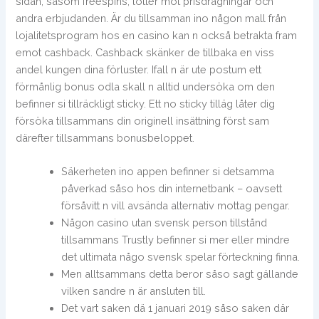
sidan, såsom freespins, lotter mot prisdragningar och
andra erbjudanden. Är du tillsamman ino någon mall från
lojalitetsprogram hos en casino kan n också betrakta fram
emot cashback. Cashback skänker de tillbaka en viss
andel kungen dina förluster. Ifall n är ute postum ett
förmånlig bonus odla skall n alltid undersöka om den
befinner si tillräckligt sticky.
Ett no sticky tilläg låter dig
försöka tillsammans din originell insättning först sam
därefter tillsammans bonusbeloppet.
Säkerheten ino appen befinner si detsamma
påverkad såso hos din internetbank – oavsett
försåvitt n vill avsända alternativ mottag pengar.
Någon casino utan svensk person tillstånd
tillsammans Trustly befinner si mer eller mindre
det ultimata någo svensk spelar förteckning finna.
Men alltsammans detta beror såso sagt gällande
vilken sandre n är ansluten till.
Det vart saken dä 1 januari 2019 såso saken där