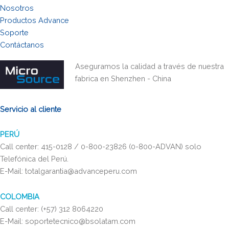
Nosotros
Productos Advance
Soporte
Contáctanos
Aseguramos la calidad a través de nuestra
fabrica en Shenzhen - China
Servicio al cliente
PERÚ
Call center: 415-0128 / 0-800-23826 (0-800-ADVAN) solo
Telefónica del Perú.
E-Mail: totalgarantia@advanceperu.com
COLOMBIA
Call center: (+57) 312 8064220
E-Mail: soportetecnico@bsolatam.com