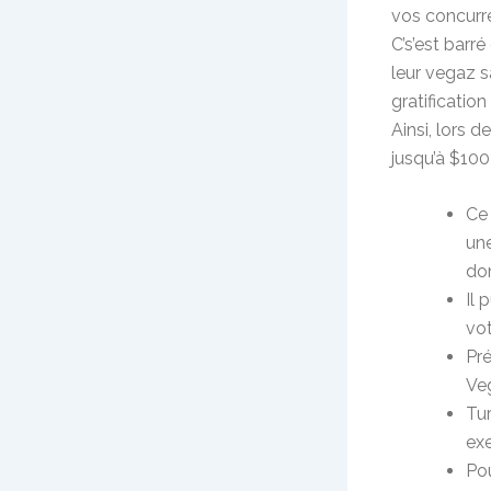
vos concurre
C’s’est bar
leur vegaz s
gratificatio
Ainsi, lors 
jusqu’à $100 
Ce 
une
don
Il 
vot
Pré
Veg
Tur
exe
Pou