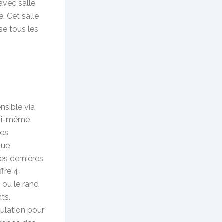
avec salle
. Cet salle
se tous les
ensible via
toi-même
ues
que
tes dernières
ffre 4
s ou le rand
ts.
ulation pour