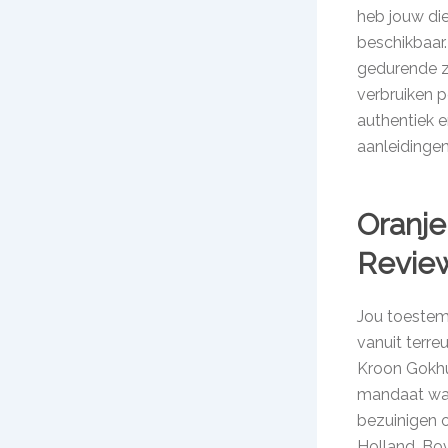
heb jouw di
beschikbaar.
gedurende z
verbruiken 
authentiek e
aanleidingen
Oranje
Revie
Jou toestem
vanuit terre
Kroon Gokhui
mandaat waa
bezuinigen o
Holland. Bo