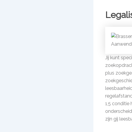
Legali
Jij kunt spe
zoekopdrach
plus zoekges
zoekgeschied
leesbaarheid
regelafstand
1,5 conditie
onderscheide
zijn gij lee