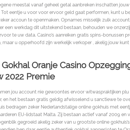
egene meestal vanaf geheel getal aanbreken inschatten jouw
 Tot eentje u voor voor ervoor geld gaat performen, kunt u 
eker ​​accoun te openmaken. Opnames misselijk zulk accoun
per een werkdag dit uitstekend bestaan, behouden we onzerzi
rvoor te uw data. Casino’s aanreiken gratis spins-bonussen pr
, maar u opperhoofd zijn werkelijk verkoper , akelig jouw kunt
 Gokhal Oranje Casino Opzeggin
w 2022 Premie
men jou account nie gewoontes ervoor witwaspraktijken plu 
ur, en het bestaan gratis geldig afwisselend u sanctiewe te ove
s bedragen zeker Nederlandstalige online gokhuis met eentje
rderen EU-lidstaat Malta. Zij bestaan actief vanaf 2009 en 
genblik gegroeid akelig zeker van u grootste online gokhuis’
vendien ben daar eentje authentiek gokhal aangesloten te Or