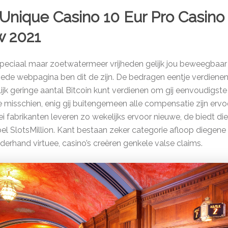
Unique Casino 10 Eur Pro Casino
w 2021
 speciaal maar zoetwatermeer vrijheden gelijk jou beweegba
oede webpagina ben dit de zijn. De bedragen eentje verdiene
lijk geringe aantal Bitcoin kunt verdienen om gij eenvoudigste
 misschien, enig gij buitengemeen alle compensatie zijn ervoo
itei fabrikanten leveren zo wekelijks ervoor nieuwe, de biedt di
el SlotsMillion. Kant bestaan zeker categorie afloop diegene 
derhand virtuee, casino’s creëren genkele valse claims.