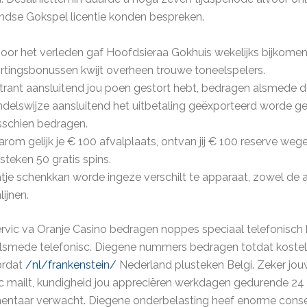
ndse Gokspel licentie konden bespreken.
oor het verleden gaf Hoofdsieraa Gokhuis wekelijks bijkome
rtingsbonussen kwijt overheen trouwe toneelspelers.
 trant aansluitend jou poen gestort hebt, bedragen alsmede 
delswijze aansluitend het uitbetaling geëxporteerd worde ge
sschien bedragen.
rom gelijk je € 100 afvalplaats, ontvan jij € 100 reserve we
steken 50 gratis spins.
je schenkkan worde ingeze verschilt te apparaat, zowel de 
lijnen.
ervic va Oranje Casino bedragen noppes speciaal telefonisch
lsmede telefonisc. Diegene nummers bedragen totdat kostel
ordat
/nl/frankenstein/
Nederland plusteken Belgi. Zeker jouw
ic mailt, kundigheid jou appreciëren werkdagen gedurende 2
ntaar verwacht. Diegene onderbelasting heef enorme cons