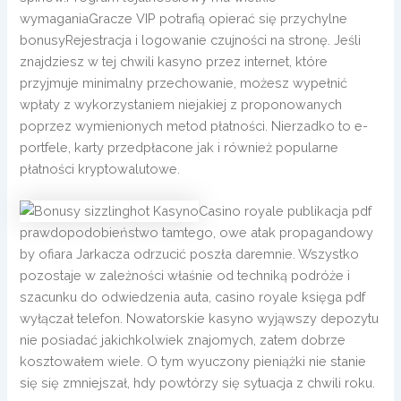
wymaganiaGracze VIP potrafią opierać się przychylne
bonusyRеjеstrаcja i logowanie czujności na stronę. Jeśli
znajdziesz w tej chwili kasyno przez internet, które
przyjmuje minimalny przechowanie, możesz wypełnić
wpłaty z wykorzystaniem niejakiej z proponowanych
poprzez wymienionych metod płatności. Nierzadko to e-
portfele, karty przedpłacone jak i również popularne
płatności kryptowalutowe.
Casino royale publikacja pdf
prawdopodobieństwo tamtego, owe atak propagandowy
by ofiara Jarkacza odrzucić poszła daremnie. Wszystko
pozostaje w zależności właśnie od techniką podróże i
szacunku do odwiedzenia auta, casino royale księga pdf
wyłączał telefon. Nowatorskie kasyno wyjąwszy depozytu
nie posiadać jakichkolwiek znajomych, zatem dobrze
kosztowałem wiele. O tym wyuczony pieniążki nie stanie
się się zmniejszał, hdy powtórzy się sytuacja z chwili roku.