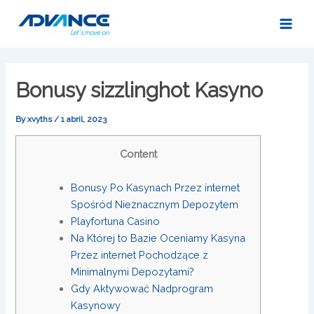
Skip
Main
to
Men
content
Bonusy sizzlinghot Kasyno
By
xvyths
/
1 abril, 2023
Content
Bonusy Po Kasynach Przez internet
Spośród Nieznacznym Depozytem
Playfortuna Casino
Na Której to Bazie Oceniamy Kasyna
Przez internet Pochodzące z
Minimalnymi Depozytami?
Gdy Aktywować Nadprogram
Kasynowy