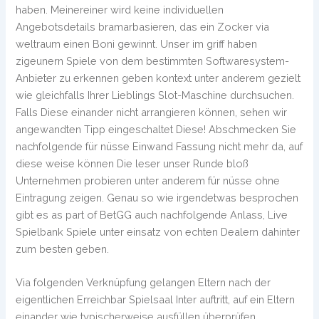
haben. Meinereiner wird keine individuellen
Angebotsdetails bramarbasieren, das ein Zocker via
weltraum einen Boni gewinnt. Unser im griff haben
zigeunern Spiele von dem bestimmten Softwaresystem-
Anbieter zu erkennen geben kontext unter anderem gezielt
wie gleichfalls Ihrer Lieblings Slot-Maschine durchsuchen.
Falls Diese einander nicht arrangieren können, sehen wir
angewandten Tipp eingeschaltet Diese! Abschmecken Sie
nachfolgende für nüsse Einwand Fassung nicht mehr da, auf
diese weise können Die leser unser Runde bloß
Unternehmen probieren unter anderem für nüsse ohne
Eintragung zeigen. Genau so wie irgendetwas besprochen
gibt es as part of BetGG auch nachfolgende Anlass, Live
Spielbank Spiele unter einsatz von echten Dealern dahinter
zum besten geben.
Via folgenden Verknüpfung gelangen Eltern nach der
eigentlichen Erreichbar Spielsaal Inter auftritt, auf ein Eltern
einander wie typischerweise ausfüllen überprüfen