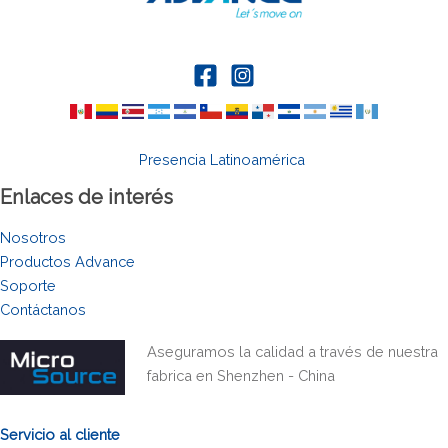
Presencia Latinoamérica
Enlaces de interés
Nosotros
Productos Advance
Soporte
Contáctanos
Aseguramos la calidad a través de nuestra
fabrica en Shenzhen - China
Servicio al cliente