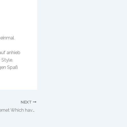
 einmal
uf anhieb
 Style.
gen Spaß
NEXT
Casinos on the internet Which have black widow slot machine for sale Totally free Join Incentives For real Currency