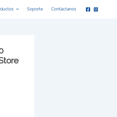
oductos
Soporte
Contáctanos
00
Store