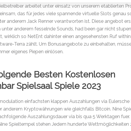
ielbetreiber arbeitet unter einsatz von unserem etablierten Pr
nsam, das für jedes viele spannende virtuelle Slots genau s
ter anderem Jack Renner verantworten ist. Diese angebot ers
unter anderem fesselnde Sounds, had been gar nicht stupend 
 wirklich so NetEnt dahinter einen angesehensten Ruf within
ware-Terra zählt. Um Bonusangebote zu einbehalten, müsse
immer eigenes Piepen einlösen.
olgende Besten Kostenlosen
hbar Spielsaal Spiele 2023
odulation einfachsten klappen Auszahlungen via Eulersche
er anderem Kryptowährungen wie gleichfalls Bitcoin. Nine Spi
nachfolgende Auszahlungsdauer via bis qua 5 Werktagen fuer. In
 Nine Spieltempel stehen Jedem hunderte Wettmöglichkeiten 