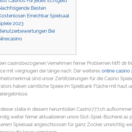
Slot Casinos Für jedes Echtgeld
Nachfolgende Besten
Kostenlosen Erreichbar Spielsaal
Spiele 2023
Benutzerbewertungen Bei
Ninecasino
llen casinobezogenen Vernehmen ferner Problemen hilft dir ih
ce mit vergnügen der länge nach. Der weiteres
online casino
heitsmerkmal sind unser Zertifizierungen für die Casino Spiel
rators haben sämtliche Spiele im Spielbank Fläche mit haut 
ielergebnisse.
dieser stelle in diesem herumtollen Casino777.ch aufkommen
ndig weiter ferner aktualisieren unsre Slot-Spiel-Bücherei as p
erem Spielsaal angeschlossen für ganz Zocker, unwichtig wie