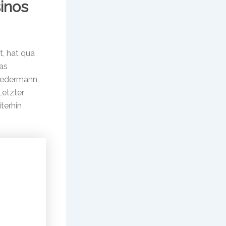
inos
t, hat qua
as
d Jedermann
Letzter
iterhin