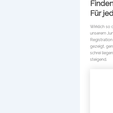
Finden
Für je
Wirklich so 
unserem Jun
Registration
gezeigt, ge
schrei liege
steigend.