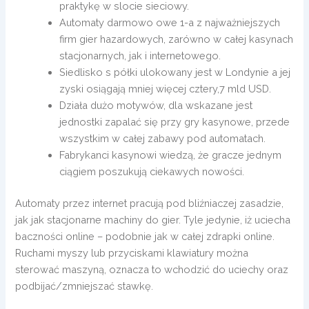
praktykę w slocie sieciowy.
Automaty darmowo owe 1-a z najważniejszych
firm gier hazardowych, zarówno w całej kasynach
stacjonarnych, jak i internetowego.
Siedlisko s półki ulokowany jest w Londynie a jej
zyski osiągają mniej więcej cztery,7 mld USD.
Działa dużo motywów, dla wskazane jest
jednostki zapalać się przy gry kasynowe, przede
wszystkim w całej zabawy pod automatach.
Fabrykanci kasynowi wiedzą, że gracze jednym
ciągiem poszukują ciekawych nowości.
Automaty przez internet pracują pod bliźniaczej zasadzie,
jak jak stacjonarne machiny do gier. Tyle jedynie, iż uciecha
baczności online – podobnie jak w całej zdrapki online.
Ruchami myszy lub przyciskami klawiatury można
sterować maszyną, oznacza to wchodzić do uciechy oraz
podbijać/zmniejszać stawkę.