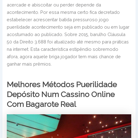
acercade e abiscoitar ou perder depende da
acontecimento. Por essa mesma certo fica decretado
estabelecer acrescentar batida pressuroso jogo
puerilidade acontecimento seja em publicado ou em lugar
acostumado ao publicado. Sobre 2015, barulho Cláusula
50 da Direito 3.688 foi atualizado até mesmo para práticas
na internet. Esta característica estipêndio sobremodo
afora, agora aquele briga jogador tem mais chance de
ganhar mais prêmios.
Melhores Métodos Puerilidade
Depósito Num Cassino Online
Com Bagarote Real