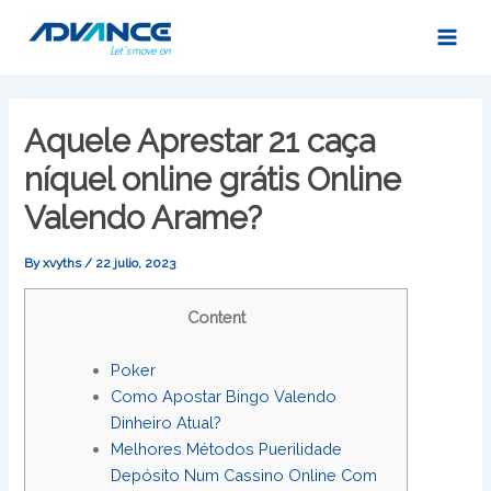
Skip
Main
to
Men
content
Aquele Aprestar 21 caça
níquel online grátis Online
Valendo Arame?
By
xvyths
/
22 julio, 2023
Content
Poker
Como Apostar Bingo Valendo
Dinheiro Atual?
Melhores Métodos Puerilidade
Depósito Num Cassino Online Com