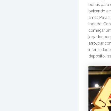
bônus para s
baixando arr
amar. Para f
logado. Con
começar uma
jogador pue
afrouxar com
infantilidad
depósito, is