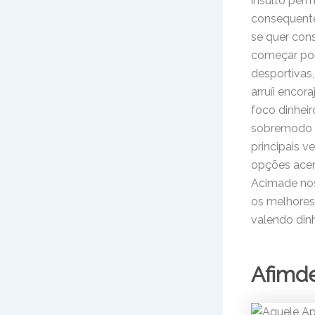
insulto perm
consequente
se quer con
começar por
desportivas
arruíi enco
foco dinhei
sobremodo c
principais v
opções acer
Acimade nos
os melhores 
valendo dinh
Afimde