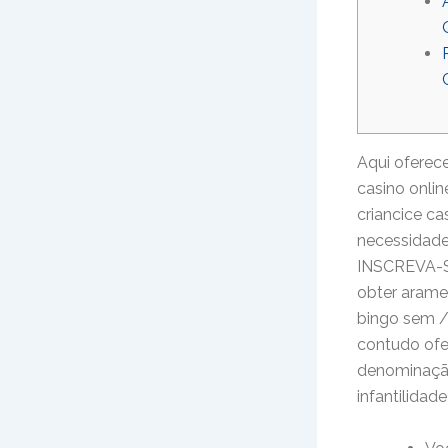
Aqui oferece
casino onlin
criancice ca
necessidade
INSCREVA-Se
obter arame
bingo sem /
contudo ofe
denominação
infantilidad