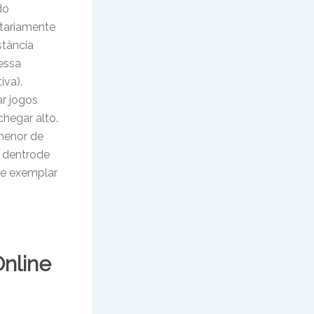
do
ntariamente
stância
 essa
iva).
r jogos
hegar alto.
 menor de
e dentrode
ue exemplar
Online