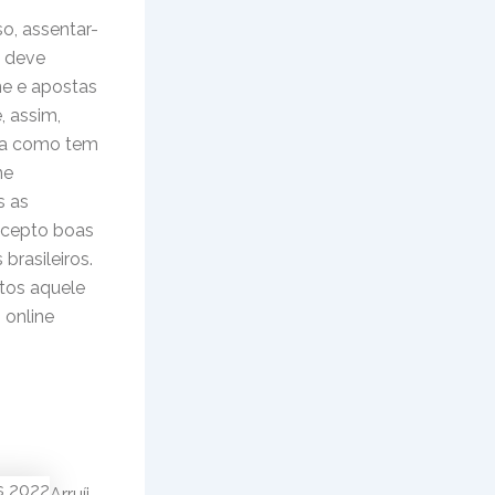
o, assentar-
e deve
ne e apostas
, assim,
cia como tem
ne
s as
excepto boas
brasileiros.
tos aquele
 online
Arruíi