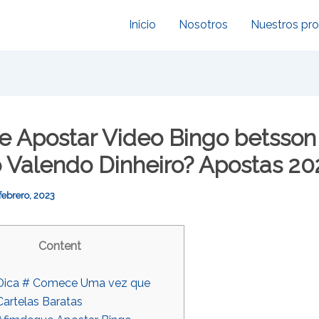
Inicio
Nosotros
Nuestros pr
e Apostar Video Bingo betsson
o Valendo Dinheiro? Apostas 20
febrero, 2023
Content
Dica # Comece Uma vez que
Cartelas Baratas