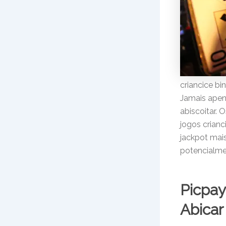
criancice b
Jamais apen
abiscoitar. 
jogos crianc
jackpot mai
potencialmen
Picpay
Abicar