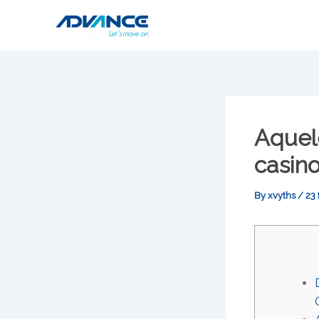
Skip
to
content
Aquel
casin
By
xvyths
/
23 