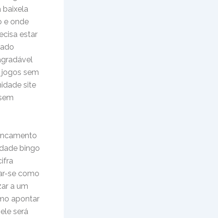
 baixela
o e onde
ecisa estar
iado
agradável
r jogos sem
idade site
 sem
ancamento
lidade bingo
ifra
ar-se como
zar a um
smo apontar
 ele será