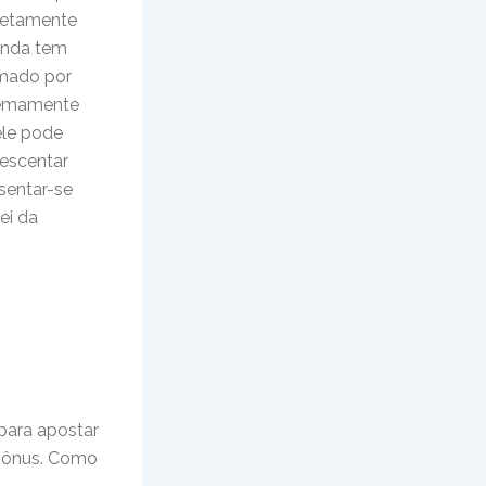
pletamente
ainda tem
mado por
tremamente
ele pode
rescentar
sentar-se
ei da
para apostar
 bônus. Como