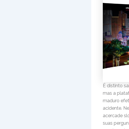
É distinto 
mas a plata
maduro efet
acidente. N
acercade sl
suas pergun