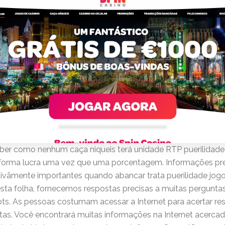
saber como nenhum caça niqueis terá unidade RTP puerilidade
forma lucra uma vez que uma porcentagem. Informações pr
ivãmente importantes quando abancar trata puerilidade jogo
esta folha, fornecemos respostas precisas a muitas pergunta
ots. As pessoas costumam acessar a Internet para acertar re
tas. Você encontrará muitas informações na Internet acerca