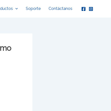
oductos
Soporte
Contáctanos
omo