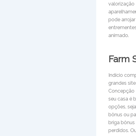
valorização 
aparelhamen
pode arrojar
entrementes
animado.
Farm S
Indício com
grandes sit
Concepção a
seu casa é b
opções, seja
bônus ou par
briga bônus
perdidos. Ou