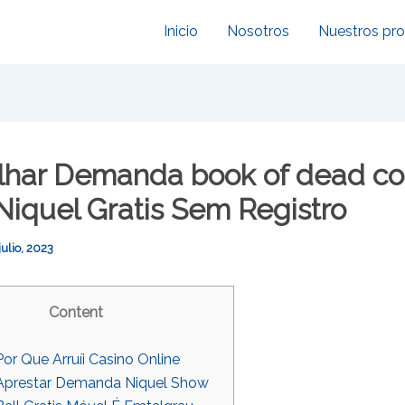
Inicio
Nosotros
Nuestros pr
lhar Demanda book of dead c
Niquel Gratis Sem Registro
julio, 2023
Content
Por Que Arruíi Casino Online
Aprestar Demanda Niquel Show