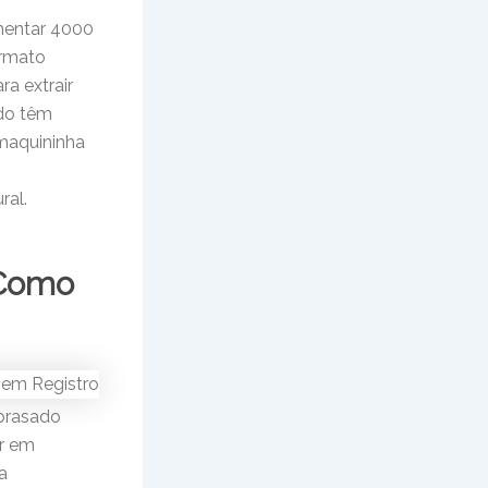
umentar 4000
ormato
a extrair
do têm
 maquininha
ral.
 Como
abrasado
ar em
a