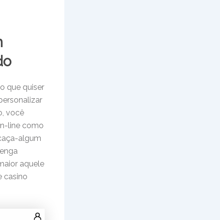
m
do
o que quiser
personalizar
o, você
on-line como
 caça-algum
renga
maior aquele
e casino