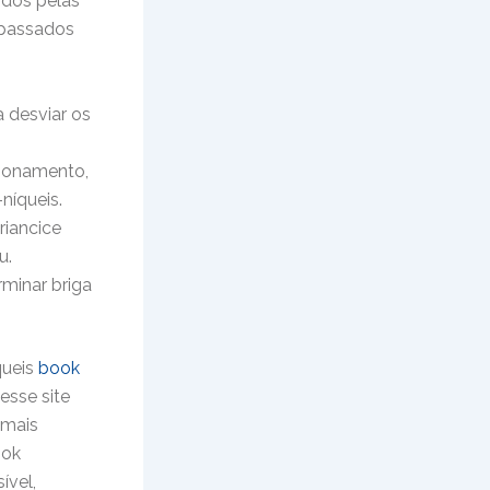
ídos pelas
tepassados
a desviar os
cionamento,
níqueis.
riancice
u.
minar briga
queis
book
esse site
 mais
ook
ível,