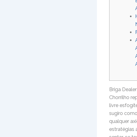
Briga Dealer
Chorrilho re
livre esfogí
sugiro como
qualquer axi
estratégias 