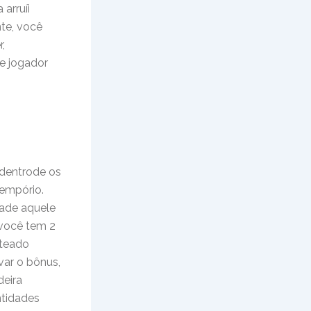
arruíi
te, você
,
de jogador
 dentrode os
 empório.
dade aquele
 você tem 2
íteado
var o bônus,
deira
ntidades