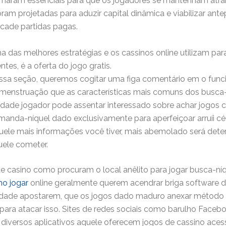
ornaram essenciais para que os jogadores se mantenham atra
foram projetadas para aduzir capital dinâmica e viabilizar an
cade partidas pagas.
 das melhores estratégias e os cassinos online utilizam par
entes, é a oferta do jogo gratis.
ssa seção, queremos cogitar uma figa comentário em o fun
 menstruação que as características mais comuns dos busca-
dade jogador pode assentar interessado sobre achar jogos c
anda-níquel dado exclusivamente para aperfeiçoar arruíi cé
uele mais informações você tiver, mais abemolado será deter
uele cometer.
e casino como procuram o local anêlito para jogar busca-ní
o jogar
online geralmente querem acendrar briga software d
lidade apostarem, que os jogos dado maduro anexar método
ara atacar isso. Sites de redes sociais como barulho Faceb
diversos aplicativos aquele oferecem jogos de cassino acess