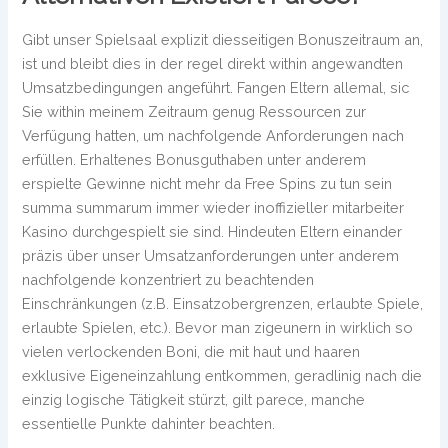
Gibt unser Spielsaal explizit diesseitigen Bonuszeitraum an,
ist und bleibt dies in der regel direkt within angewandten
Umsatzbedingungen angeführt. Fangen Eltern allemal, sic
Sie within meinem Zeitraum genug Ressourcen zur
Verfügung hatten, um nachfolgende Anforderungen nach
erfüllen. Erhaltenes Bonusguthaben unter anderem
erspielte Gewinne nicht mehr da Free Spins zu tun sein
summa summarum immer wieder inoffizieller mitarbeiter
Kasino durchgespielt sie sind. Hindeuten Eltern einander
präzis über unser Umsatzanforderungen unter anderem
nachfolgende konzentriert zu beachtenden
Einschränkungen (z.B. Einsatzobergrenzen, erlaubte Spiele,
erlaubte Spielen, etc.). Bevor man zigeunern in wirklich so
vielen verlockenden Boni, die mit haut und haaren
exklusive Eigeneinzahlung entkommen, geradlinig nach die
einzig logische Tätigkeit stürzt, gilt parece, manche
essentielle Punkte dahinter beachten.