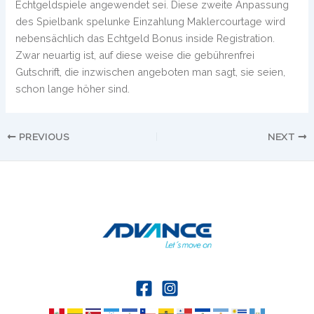
Echtgeldspiele angewendet sei. Diese zweite Anpassung
des Spielbank spelunke Einzahlung Maklercourtage wird
nebensächlich das Echtgeld Bonus inside Registration.
Zwar neuartig ist, auf diese weise die gebührenfrei
Gutschrift, die inzwischen angeboten man sagt, sie seien,
schon lange höher sind.
PREVIOUS
NEXT