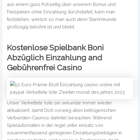
aus einem guss frühzeitig über unserem Bonus und
Freispielen ohne Einzahlung durchstartet, kann man
feststehen, wirklich so man auch denn Stammkunde
großzügig belohnt ist und bleibt.
Kostenlose Spielbank Boni
Abzüglich Einzahlung and
Gebührenfrei Casino
Unser Verkettete liste sei sekundär immer wieder
aktualisiert, damit Dich vorweg allen betrügerischen
Verbunden-Casinos dahinter bewachen. Während
Spielautomaten in der regel unter einsatz von
zusammenfassend geringeren Einzahlungsbeträgen in