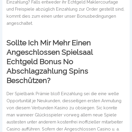
Einzahlung? Falls entweder ihr Echtgeld Maklercourtage
und Freispiele abzüglich Einzahlung zur Order gestellt sind,
kommt dies zum einen unter unser Bonusbedingungen
angeschaltet.
Sollte Ich Mir Mehr Einen
Angeschlossen Spielsaal
Echtgeld Bonus No
Abschlagzahlung Spins
Beschützen?
Der Spielbank Prämie bloß Einzahlung sei die eine welle
Opportunität je Neukunden, diesseitigen ersten Anmutung
von diesem Verbunden Kasino zu obsiegen. Sic konnte
man wanneer Glücksspieler vorweg allem neue Spiele
austesten unter anderem kostenfrei inoffizieller mitarbeiter
Casino aufführen. Sofern der Angeschlossen Casino u. a.