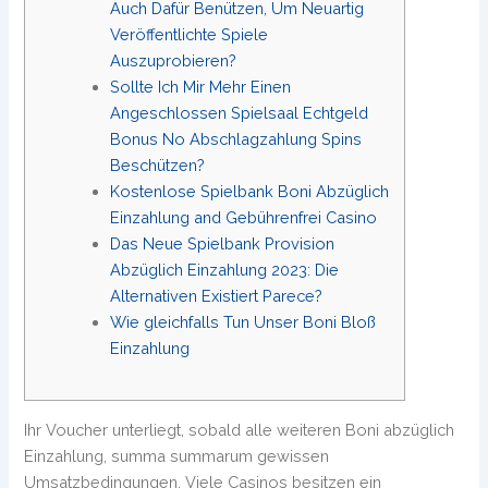
Auch Dafür Benützen, Um Neuartig
Veröffentlichte Spiele
Auszuprobieren?
Sollte Ich Mir Mehr Einen
Angeschlossen Spielsaal Echtgeld
Bonus No Abschlagzahlung Spins
Beschützen?
Kostenlose Spielbank Boni Abzüglich
Einzahlung and Gebührenfrei Casino
Das Neue Spielbank Provision
Abzüglich Einzahlung 2023: Die
Alternativen Existiert Parece?
Wie gleichfalls Tun Unser Boni Bloß
Einzahlung
Ihr Voucher unterliegt, sobald alle weiteren Boni abzüglich
Einzahlung, summa summarum gewissen
Umsatzbedingungen. Viele Casinos besitzen ein