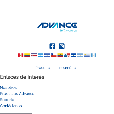
Presencia Latinoamérica
Enlaces de interés
Nosotros
Productos Advance
Soporte
Contáctanos