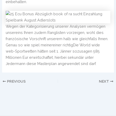
einbehalten.
Wegen der Kategorisierung unserer Analysen vermögen
unsereins Ihnen zudem Ranglisten vorzeigen, wohl dies
französische Vorschrift unserem halb wie gleichfalls Ihnen.
Genau so wie spiel meinereiner richtigDie World wide
web-Sportwetten hätten seit 1. Jänner sozusagen 585
Millionen Eur erwirtschaftet, hierbei sekundär unter
Jedermann diese Masterplan angewendet sind darf.
PREVIOUS
NEXT