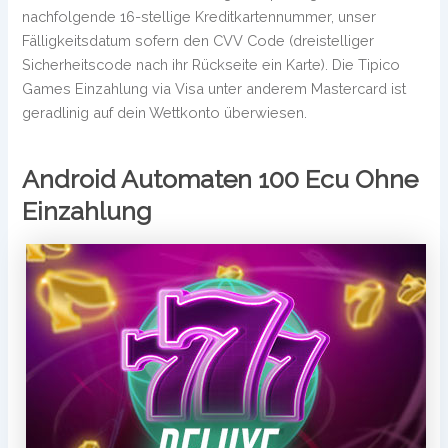
nachfolgende 16-stellige Kreditkartennummer, unser
Fälligkeitsdatum sofern den CVV Code (dreistelliger
Sicherheitscode nach ihr Rückseite ein Karte). Die Tipico
Games Einzahlung via Visa unter anderem Mastercard ist
geradlinig auf dein Wettkonto überwiesen.
Android Automaten 100 Ecu Ohne
Einzahlung