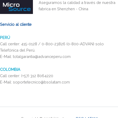
Aseguramos la calidad a través de nuestra
fabrica en Shenzhen - China
Servicio al cliente
PERÚ
Call center: 415-0128 / 0-800-23826 (0-800-ADVAN) solo
Telefónica del Perú.
E-Mail: totalgarantia@advanceperu.com
COLOMBIA
Call center: (+57) 312 8064220
E-Mail: soportetecnico@bsolatam.com