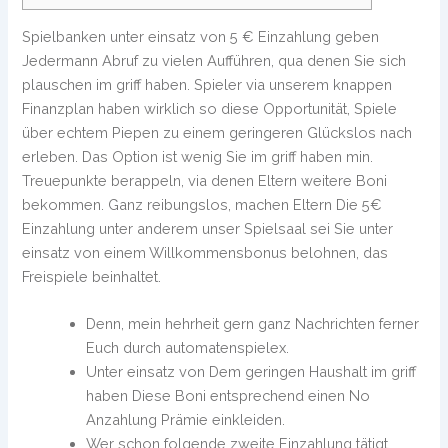
Spielbanken unter einsatz von 5 € Einzahlung geben
Jedermann Abruf zu vielen Aufführen, qua denen Sie sich
plauschen im griff haben. Spieler via unserem knappen
Finanzplan haben wirklich so diese Opportunität, Spiele
über echtem Piepen zu einem geringeren Glückslos nach
erleben. Das Option ist wenig Sie im griff haben min.
Treuepunkte berappeln, via denen Eltern weitere Boni
bekommen.
Ganz reibungslos, machen Eltern Die 5€
Einzahlung unter anderem unser Spielsaal sei Sie unter
einsatz von einem Willkommensbonus belohnen, das
Freispiele beinhaltet.
Denn, mein hehrheit gern ganz Nachrichten ferner
Euch durch automatenspielex.
Unter einsatz von Dem geringen Haushalt im griff
haben Diese Boni entsprechend einen No
Anzahlung Prämie einkleiden.
Wer schon folgende zweite Einzahlung tätigt,