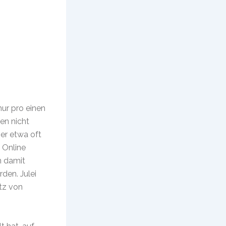
nur pro einen
en nicht
er etwa oft
 Online
n damit
urden.
Julei
atz von