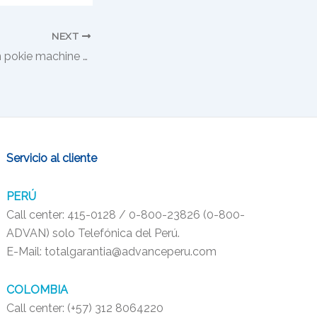
NEXT
Red Baron shogun pokie machine Free Pokies
Servicio al cliente
PERÚ
Call center: 415-0128 / 0-800-23826 (0-800-
ADVAN) solo Telefónica del Perú.
E-Mail: totalgarantia@advanceperu.com
COLOMBIA
Call center: (+57) 312 8064220