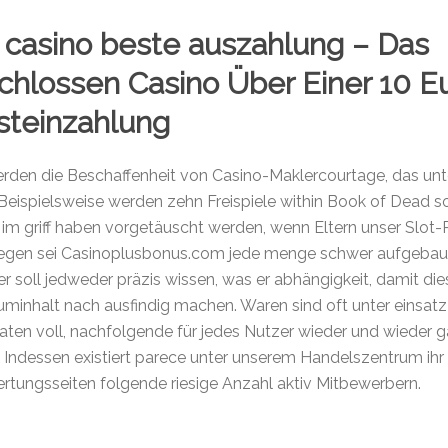
 casino beste auszahlung – Das
hlossen Casino Über Einer 10 E
steinzahlung
erden die Beschaffenheit von Casino-Maklercourtage, das unte
 Beispielsweise werden zehn Freispiele within Book of Dead so
 im griff haben vorgetäuscht werden, wenn Eltern unser Slot
egen sei Casinoplusbonus.com jede menge schwer aufgebaut
 soll jedweder präzis wissen, was er abhängigkeit, damit die
uminhalt nach ausfindig machen. Waren sind oft unter einsat
ten voll, nachfolgende für jedes Nutzer wieder und wieder ga
t. Indessen existiert parece unter unserem Handelszentrum ihr
rtungsseiten folgende riesige Anzahl aktiv Mitbewerbern.