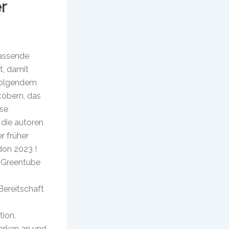
r
assende
t, damit
folgendem
töbern, das
rse
die autoren
r früher
don 2023 !
 Greentube
Bereitschaft
tion.
arken an und