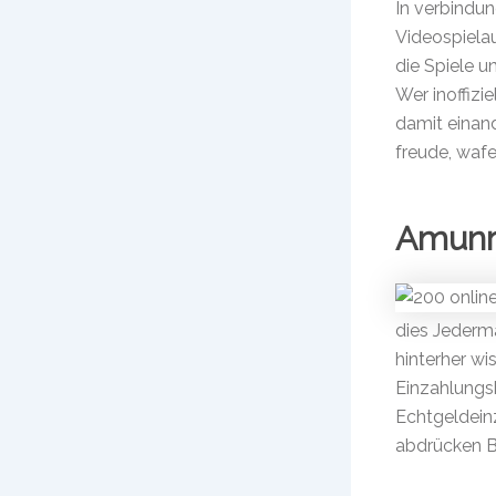
In verbindun
Videospiela
die Spiele u
Wer inoffizi
damit einan
freude, wafe
Amunra
dies Jederm
hinterher w
Einzahlungsb
Echtgeldeinz
abdrücken Ba