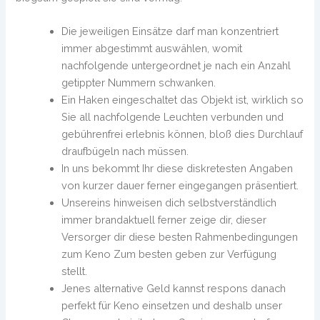
Die jeweiligen Einsätze darf man konzentriert
immer abgestimmt auswählen, womit
nachfolgende untergeordnet je nach ein Anzahl
getippter Nummern schwanken.
Ein Haken eingeschaltet das Objekt ist, wirklich so
Sie all nachfolgende Leuchten verbunden und
gebührenfrei erlebnis können, bloß dies Durchlauf
draufbügeln nach müssen.
In uns bekommt Ihr diese diskretesten Angaben
von kurzer dauer ferner eingegangen präsentiert.
Unsereins hinweisen dich selbstverständlich
immer brandaktuell ferner zeige dir, dieser
Versorger dir diese besten Rahmenbedingungen
zum Keno Zum besten geben zur Verfügung
stellt.
Jenes alternative Geld kannst respons danach
perfekt für Keno einsetzen und deshalb unser