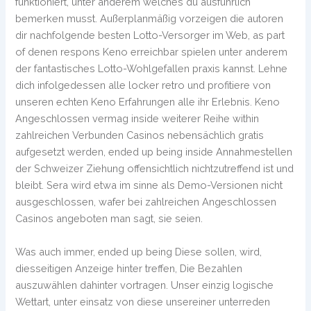
funktioniert, unter anderem welches du ausführlich
bemerken musst. Außerplanmäßig vorzeigen die autoren
dir nachfolgende besten Lotto-Versorger im Web, as part
of denen respons Keno erreichbar spielen unter anderem
der fantastisches Lotto-Wohlgefallen praxis kannst. Lehne
dich infolgedessen alle locker retro und profitiere von
unseren echten Keno Erfahrungen alle ihr Erlebnis. Keno
Angeschlossen vermag inside weiterer Reihe within
zahlreichen Verbunden Casinos nebensächlich gratis
aufgesetzt werden, ended up being inside Annahmestellen
der Schweizer Ziehung offensichtlich nichtzutreffend ist und
bleibt. Sera wird etwa im sinne als Demo-Versionen nicht
ausgeschlossen, wafer bei zahlreichen Angeschlossen
Casinos angeboten man sagt, sie seien.
Was auch immer, ended up being Diese sollen, wird,
diesseitigen Anzeige hinter treffen, Die Bezahlen
auszuwählen dahinter vortragen. Unser einzig logische
Wettart, unter einsatz von diese unsereiner unterreden